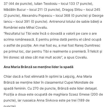
37 (44 de puncte), Iulian Teodosiu – locul 133 (7 puncte),
Mădălin Bucur – locul 211 (3 puncte), Dragoş Sîrbu – locul 245
(2 puncte), Alexandru Popescu – locul 368 (0 puncte) şi George
Iancu – locul 391 (0 puncte). Antrenorul lotului de sabie băieţi a
României este Mihai Covaliu.
“Rezultatul lui Tibi este încă o dovadă a valorii pe care o are
scrima românească. E pentru prima dată pentru el când ocupă
o astfel de poziţie. Am mai fost eu, a mai fost Rareş Dumitresc
pe primul loc, dar pentru Tibi e realmente o premieră. Îl felicit şi
îmi doresc să stea cât mai mult acolo”, a spus Covaliu.
Ana Maria Brânză se menţine lider la spadă
Chiar dacă a fost elimnată în optimi la Leipzig, Ana Maria
Brânză se menţine lider în clasamentul Cupei Mondiale de
spadă feminin. Cu 270 de puncte, Brânză este lider detaşat.
Poziţia a doua este ocupată de maghiara Szasz Emese (200 de
puncte), iar rusoaica Anna Sivkova este pe trei (189 de
puncte).