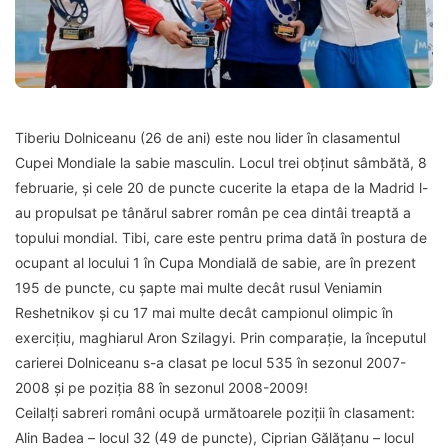
Tiberiu Dolniceanu (26 de ani) este nou lider în clasamentul
Cupei Mondiale la sabie masculin. Locul trei obţinut sâmbătă, 8
februarie, şi cele 20 de puncte cucerite la etapa de la Madrid l-
au propulsat pe tânărul sabrer român pe cea dintâi treaptă a
topului mondial. Tibi, care este pentru prima dată în postura de
ocupant al locului 1 în Cupa Mondială de sabie, are în prezent
195 de puncte, cu şapte mai multe decât rusul Veniamin
Reshetnikov şi cu 17 mai multe decât campionul olimpic în
exerciţiu, maghiarul Aron Szilagyi. Prin comparaţie, la începutul
carierei Dolniceanu s-a clasat pe locul 535 în sezonul 2007-
2008 şi pe poziţia 88 în sezonul 2008-2009!
Ceilalţi sabreri români ocupă următoarele poziţii în clasament:
Alin Badea – locul 32 (49 de puncte), Ciprian Gălăţanu – locul