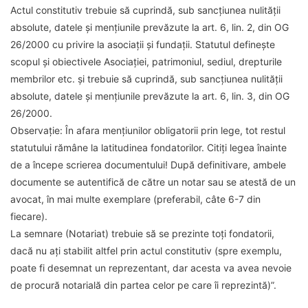
Actul constitutiv trebuie să cuprindă, sub sancțiunea nulității
absolute, datele și mențiunile prevăzute la art. 6, lin. 2, din OG
26/2000 cu privire la asociații și fundații. Statutul definește
scopul și obiectivele Asociației, patrimoniul, sediul, drepturile
membrilor etc. și trebuie să cuprindă, sub sancțiunea nulității
absolute, datele și mențiunile prevăzute la art. 6, lin. 3, din OG
26/2000.
Observație
: În afara mențiunilor obligatorii prin lege, tot restul
statutului rămâne la latitudinea fondatorilor. Citiți legea înainte
de a începe scrierea documentului! După definitivare, ambele
documente se autentifică de către un notar sau se atestă de un
avocat, în mai multe exemplare (preferabil, câte 6-7 din
fiecare).
La semnare (Notariat) trebuie să se prezinte toți fondatorii,
dacă nu ați stabilit altfel prin actul constitutiv (spre exemplu,
poate fi desemnat un reprezentant, dar acesta va avea nevoie
de procură notarială din partea celor pe care îi reprezintă)”.