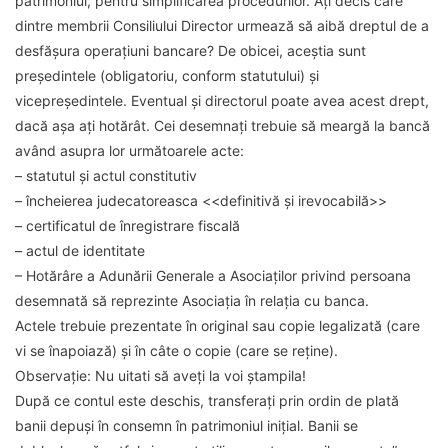
patrimoniul, pentru simplificarea procedurilor. Ați decis care
dintre membrii Consiliului Director urmează să aibă dreptul de a
desfășura operațiuni bancare? De obicei, aceștia sunt
președintele (obligatoriu, conform statutului) și
vicepreședintele. Eventual și directorul poate avea acest drept,
dacă așa ați hotărât. Cei desemnați trebuie să meargă la bancă
având asupra lor următoarele acte:
– statutul și actul constitutiv
– încheierea judecatoreasca <<definitivă și irevocabilă>>
– certificatul de înregistrare fiscală
– actul de identitate
– Hotărâre a Adunării Generale a Asociaților privind persoana
desemnată să reprezinte Asociația în relația cu banca.
Actele trebuie prezentate în original sau copie legalizată (care
vi se înapoiază) și în câte o copie (care se reține).
Observație:
Nu uitati să aveți la voi ștampila!
După ce contul este deschis, transferați prin ordin de plată
banii depuși în consemn în patrimoniul inițial. Banii se