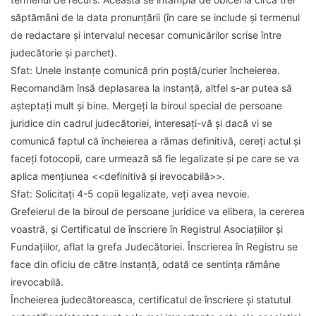
săptămâni de la data pronunțării (în care se include și termenul
de redactare și intervalul necesar comunicărilor scrise între
judecătorie și parchet).
Sfat
: Unele instanțe comunică prin poștă/curier încheierea.
Recomandăm însă deplasarea la instanță, altfel s-ar putea să
așteptați mult și bine. Mergeți la biroul special de persoane
juridice din cadrul judecătoriei, interesați-vă și dacă vi se
comunică faptul că încheierea a rămas definitivă, cereți actul și
faceți fotocopii, care urmează să fie legalizate și pe care se va
aplica mențiunea <<definitivă și irevocabilă>>.
Sfat
: Solicitați 4-5 copii legalizate, veți avea nevoie.
Grefeierul de la biroul de persoane juridice va elibera, la cererea
voastră, și Certificatul de înscriere în Registrul Asociațiilor și
Fundațiilor, aflat la grefa Judecătoriei. Înscrierea în Registru se
face din oficiu de către instanță, odată ce sentința rămâne
irevocabilă.
Încheierea judecătoreasca, certificatul de înscriere și statutul