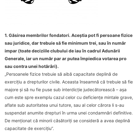
1. Găsirea membrilor fondatori. Aceștia pot fi persoane fizice
sau juridice, dar trebuie să fie minimum trei, sau în număr
impar (toate deciziile clubului de iau în cadrul Adunării
Generale, iar un număr par ar putea împiedica votarea pro
sau contra unei hotărâri).
„Persoanele fizice trebuie să aibă capacitate deplină de
exercițiu a drepturilor civile. Aceasta înseamnă că trebuie să fie
majore și să nu fie puse sub interdicție judecătorească – așa
cum este spre exemplu cazul celor cu deficiențe mintale grave,
aflate sub autoritatea unui tutore, sau al celor cărora li s-au
suspendat anumite drepturi în urma unei condamnări definitive.
De menționat că minorii căsătoriți se consideră a avea deplină
capacitate de exercițiu”.