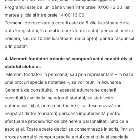
Programul este de luni până vineri între orele 10:00-12:00, iar
marțea și joia și între orele 14:00-16:00.
Termenul de rezolvare a cererii este de 5 zile lucrătoare de la
data înregistrării, în cazul în care vă prezentați personal pentru
ridicare, sau de 10 zile lucrătoare, dacă optați pentru răspunsul
prin poștă”.
4. Membrii fondatori trebuie să compună actul constitutiv și
statutul clubului.
“Membrii fondatori în persoană, sau prin reprezentant – în baza
unei procuri speciale notariale –, se vor reuni în Adunarea
Generală de constituire. În această adunare se declară
constituită asociația, se adoptă statutul, se stabilește
patrimoniul inițial, prima conducere și se desemnează (nu
neapărat dintre fondatori) persoana împuternicită pentru
efectuarea procedurilor de obținere a personalității juridice a
asociației. Toate aceste decizii se consemnează în scris, într-un
proces verbal și compun practic actul constitutiv al asociației.