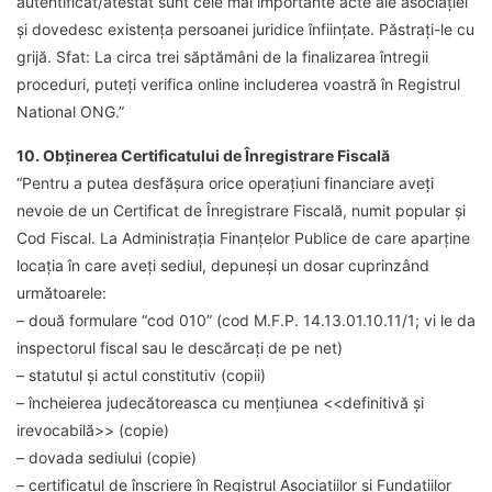
autentificat/atestat sunt cele mai importante acte ale asociației
și dovedesc existența persoanei juridice înființate. Păstrați-le cu
grijă.
Sfat
: La circa trei săptămâni de la finalizarea întregii
proceduri, puteți verifica online includerea voastră în Registrul
National ONG.”
10. Ob
ținerea Certificatului de Înregistrare Fiscală
“Pentru a putea desfășura orice operațiuni financiare aveți
nevoie de un Certificat de Înregistrare Fiscală, numit popular și
Cod Fiscal. La Administrația Finanțelor Publice de care aparține
locația în care aveți sediul, depuneși un dosar cuprinzând
următoarele:
– două formulare “cod 010” (cod M.F.P. 14.13.01.10.11/1; vi le da
inspectorul fiscal sau le descărcați de pe net)
– statutul și actul constitutiv (copii)
– încheierea judecătoreasca cu mențiunea <<definitivă și
irevocabilă>> (copie)
– dovada sediului (copie)
– certificatul de înscriere în Registrul Asociațiilor și Fundațiilor