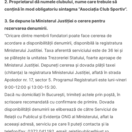
2. Proprietarul dă numele clubului, nume care trebuie să
conțină în mod obligatoriu sintagma
“
Asociația Club Sportiv
”.
3. Se depune la Ministerul Justiției o cerere pentru
rezervarea denumirii.
“Oricare dintre membrii fondatori poate face cererea de
acordare a disponibilității denumirii, disponibilă la registratura
Ministerului Justitiei. Taxa aferentă serviciului este de 36 lei și
se plătește la unitatea Trezoreriei Statului, foarte aproape de
Ministerul Justiției. Depuneți cererea și dovada plății taxei
(chitanța) la registratura Ministerului Justiției, aflată în strada
Apolodor nr. 17, sector 5. Programul Registraturii este luni-vineri
9:00-12:00 și 13:00-15:30.
Dacă nu domiciliați în București, trimiteți actele prin poștă, în
scrisoare recomandată cu confirmare de primire. Dovada
disponibilității denumirii se eliberează de către Serviciul de
Relații cu Publicul și Evidența ONG al Ministerului, aflat la
aceeași adresă, serviciu pe care îl puteți contacta și la
telefon/fax: 0372.041.192, email: relatiipublice@just.ro.