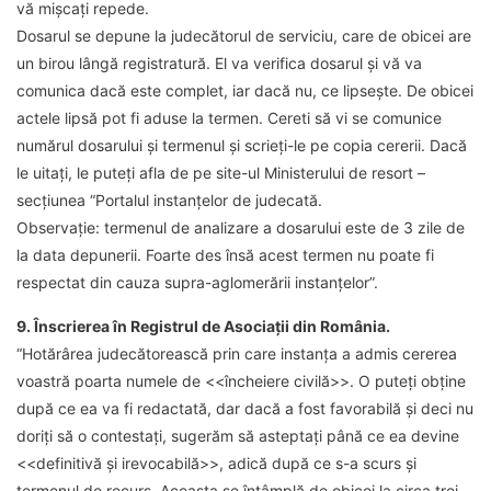
vă mișcați repede.
Dosarul se depune la judecătorul de serviciu, care de obicei are
un birou lângă registratură. El va verifica dosarul și vă va
comunica dacă este complet, iar dacă nu, ce lipsește. De obicei
actele lipsă pot fi aduse la termen. Cereti să vi se comunice
numărul dosarului și termenul și scrieți-le pe copia cererii. Dacă
le uitați, le puteți afla de pe site-ul Ministerului de resort –
secțiunea “Portalul instanțelor de judecată.
Observație
: termenul de analizare a dosarului este de 3 zile de
la data depunerii. Foarte des însă acest termen nu poate fi
respectat din cauza supra-aglomerării instanțelor”.
9. Înscrierea în Registrul de Asociații din România.
“Hotărârea judecătorească prin care instanța a admis cererea
voastră poarta numele de <<încheiere civilă>>. O puteți obține
după ce ea va fi redactată, dar dacă a fost favorabilă și deci nu
doriți să o contestați, sugerăm să asteptați până ce ea devine
<<definitivă și irevocabilă>>, adică după ce s-a scurs și
termenul de recurs. Aceasta se întâmplă de obicei la circa trei