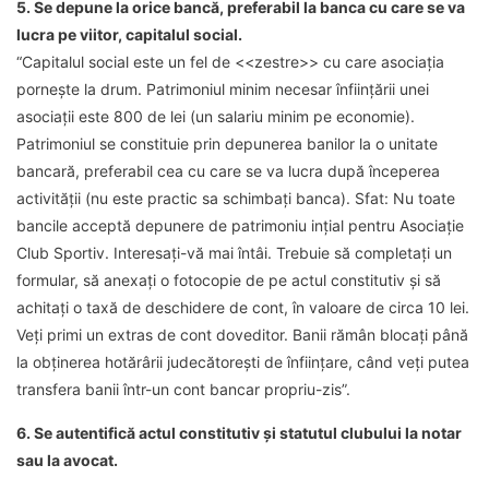
5. Se depune la orice bancă, preferabil la banca cu care se va
lucra pe viitor, capitalul social.
“Capitalul social este un fel de <<zestre>> cu care asociația
pornește la drum. Patrimoniul minim necesar înființării unei
asociații este 800 de lei (un salariu minim pe economie).
Patrimoniul se constituie prin depunerea banilor la o unitate
bancară, preferabil cea cu care se va lucra după începerea
activității (nu este practic sa schimbați banca).
Sfat
: Nu toate
bancile acceptă depunere de patrimoniu ințial pentru Asociație
Club Sportiv. Interesați-vă mai întâi. Trebuie să completați un
formular, să anexați o fotocopie de pe actul constitutiv și să
achitați o taxă de deschidere de cont, în valoare de circa 10 lei.
Veți primi un extras de cont doveditor. Banii rămân blocați până
la obținerea hotărârii judecătorești de înființare, când veți putea
transfera banii într-un cont bancar propriu-zis”.
6. Se autentifică actul constitutiv și statutul clubului la notar
sau la avocat.