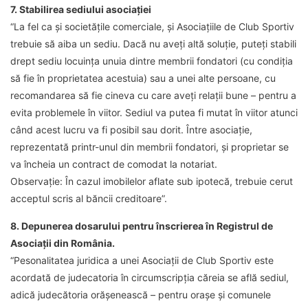
7. Stabilirea sediului asocia
ției
“La fel ca și societățile comerciale, și Asociațiile de Club Sportiv
trebuie să aiba un sediu. Dacă nu aveți altă soluție, puteți stabili
drept sediu locuința unuia dintre membrii fondatori (cu condiția
să fie în proprietatea acestuia) sau a unei alte persoane, cu
recomandarea să fie cineva cu care aveți relații bune – pentru a
evita problemele în viitor. Sediul va putea fi mutat în viitor atunci
când acest lucru va fi posibil sau dorit. Între asociație,
reprezentată printr-unul din membrii fondatori, și proprietar se
va încheia un contract de comodat la notariat.
Observație
: În cazul imobilelor aflate sub ipotecă, trebuie cerut
acceptul scris al băncii creditoare”.
8. Depunerea dosarului pentru înscrierea în Registrul de
Asociații din România.
“Pesonalitatea juridica a unei Asociații de Club Sportiv este
acordată de judecatoria în circumscripția căreia se află sediul,
adică judecătoria orășenească – pentru orașe și comunele