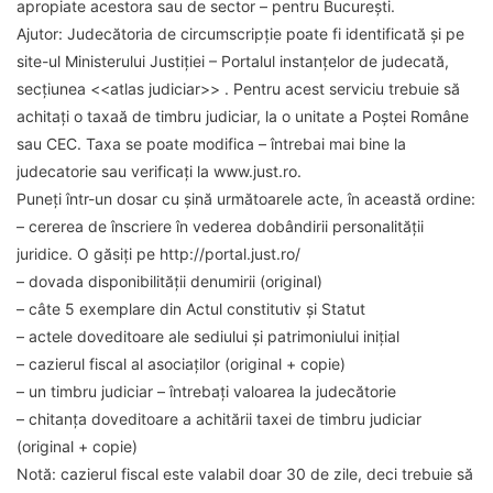
apropiate acestora sau de sector – pentru București.
Ajutor
: Judecătoria de circumscripție poate fi identificată și pe
site-ul Ministerului Justiției – Portalul instanțelor de judecată,
secțiunea <<atlas judiciar>> . Pentru acest serviciu trebuie să
achitați o taxaă de timbru judiciar, la o unitate a Poștei Române
sau CEC. Taxa se poate modifica – întrebai mai bine la
judecatorie sau verificați la www.just.ro.
Puneți într-un dosar cu șină următoarele acte, în această ordine:
– cererea de înscriere în vederea dobândirii personalității
juridice. O găsiți pe http://portal.just.ro/
– dovada disponibilității denumirii (original)
– câte 5 exemplare din Actul constitutiv și Statut
– actele doveditoare ale sediului și patrimoniului inițial
– cazierul fiscal al asociaților (original + copie)
– un timbru judiciar – întrebați valoarea la judecătorie
– chitanța doveditoare a achitării taxei de timbru judiciar
(original + copie)
Notă:
cazierul fiscal este valabil doar 30 de zile, deci trebuie să