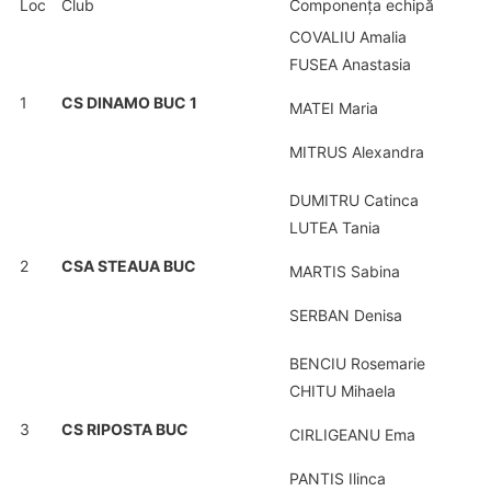
Loc
Club
Componența echipă
COVALIU Amalia
FUSEA Anastasia
1
CS DINAMO BUC 1
MATEI Maria
MITRUS Alexandra
DUMITRU Catinca
LUTEA Tania
2
CSA STEAUA BUC
MARTIS Sabina
SERBAN Denisa
BENCIU Rosemarie
CHITU Mihaela
3
CS RIPOSTA BUC
CIRLIGEANU Ema
PANTIS Ilinca