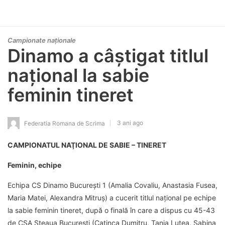
Campionate naționale
Dinamo a câștigat titlul
național la sabie
feminin tineret
3 ani ago
Federatia Romana de Scrima
CAMPIONATUL NAŢIONAL DE SABIE – TINERET
Feminin, echipe
Echipa CS Dinamo București 1 (Amalia Covaliu, Anastasia Fusea,
Maria Matei, Alexandra Mitruș) a cucerit titlul național pe echipe
la sabie feminin tineret, după o finală în care a dispus cu 45-43
de CSA Steaua București (Catinca Dumitru, Tania Luțea, Sabina