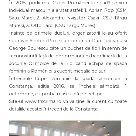
În 2015, podiumul Cupei României la spadă seniori
individual masculin a arătat astfel: 1. Adrian Pop (CSM
Satu Mare), 2. Alexandru Nyisztor Csaki (CSU Târgu
Mureș), 3. Otto Tardi (CSU Târgu Mureș).
Înainte de primele dueluri, organizatorii le-au oferit
sportivei Simona Pop și antrenorilor Dan Podeanu și
George Epurescu câte un buchet de flori în semn de
recunoștință față de performanța extraordinară de la
Jocurile Olimpice de la Rio, când echipa de spadă
feminin a României a cucerit medalia de aur!
Întrecerile Cupei României la spadă seniori de la
Constanța, ediția 2016, se încheie sâmbătă, 1
octombrie, cu proba masculină pe echipe.
Site-ul www.frscrima.ro vă va ține la curent cu toate
detaliile acestei întreceri de la Constanța.