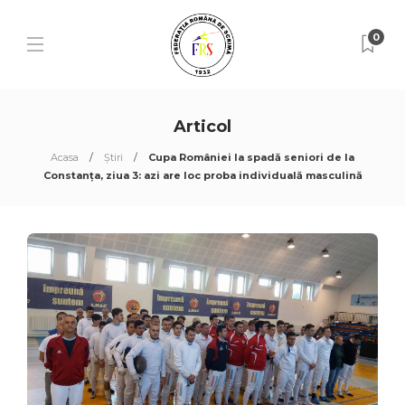
0
Articol
Acasa
Știri
Cupa României la spadă seniori de la
Constanța, ziua 3: azi are loc proba individuală masculină