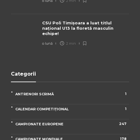
o lună
2 min
CSU Poli Timișoara a luat titlul
național U13 la floretă masculin
echipe!
o lună
2 min
Categorii
1
ANTRENORI SCRIMĂ
1
CALENDAR COMPETIȚIONAL
247
CAMPIONATE EUROPENE
178
CAMPIONATE MONDIALE