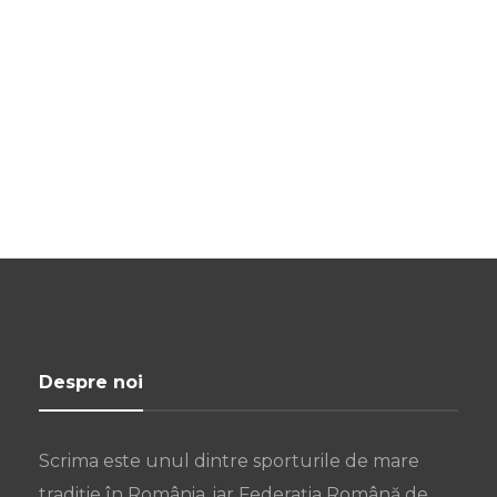
Despre noi
Scrima este unul dintre sporturile de mare
tradiție în România, iar Federația Română de