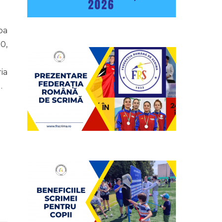
ba
0,
ia
.