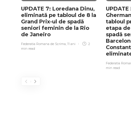
UPDATE 7: Loredana Dinu,
UPDATE 5
eliminată pe tabloul de 8 la
Gherman 
Grand Prix-ul de spadă
tabloul p
seniori feminin de la Rio
etapa de
de Janeiro
spadă se
Barcelon
Federatia Romana de Scrima
,
11 ani
2
Constanti
min
read
eliminat
Federatia Roma
min
read