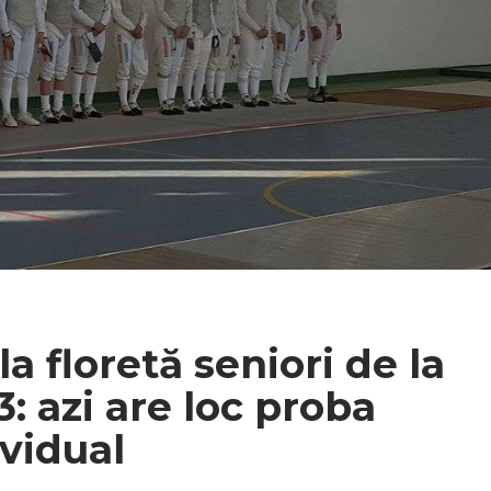
 floretă seniori de la
3: azi are loc proba
ividual