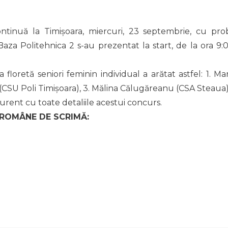
ontinuă la Timișoara, miercuri, 23 septembrie, cu pro
 Baza Politehnica 2 s-au prezentat la start, de la ora 9:0
loretă seniori feminin individual a arătat astfel: 1. Mar
 (CSU Poli Timișoara), 3. Mălina Călugăreanu (CSA Steaua)
curent cu toate detaliile acestui concurs.
 ROMÂNE DE SCRIMĂ: