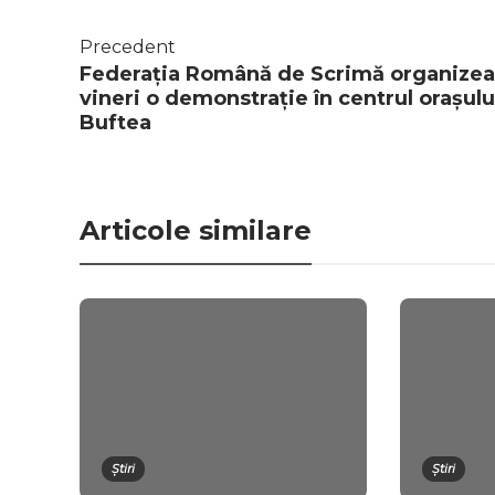
Precedent
Federația Română de Scrimă organize
vineri o demonstrație în centrul orașulu
Buftea
Articole similare
Știri
Știri