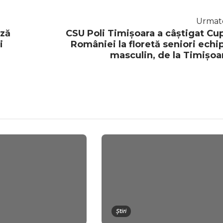
Urmat
ază
CSU Poli Timișoara a câștigat Cu
i
României la floretă seniori echi
masculin, de la Timișoa
Știri