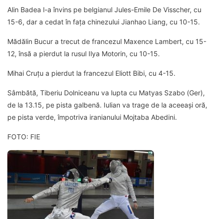
Alin Badea l-a învins pe belgianul Jules-Emile De Visscher, cu
15-6, dar a cedat în fața chinezului Jianhao Liang, cu 10-15.
Mădălin Bucur a trecut de francezul Maxence Lambert, cu 15-
12, însă a pierdut la rusul Ilya Motorin, cu 10-15.
Mihai Cruțu a pierdut la francezul Eliott Bibi, cu 4-15.
Sâmbătă, Tiberiu Dolniceanu va lupta cu Matyas Szabo (Ger),
de la 13.15, pe pista galbenă. Iulian va trage de la aceeași oră,
pe pista verde, împotriva iranianului Mojtaba Abedini.
FOTO: FIE