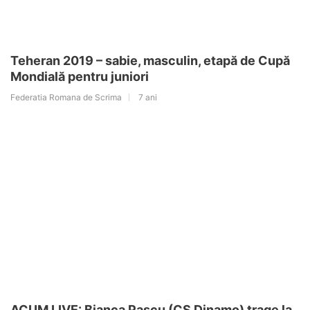
Teheran 2019 – sabie, masculin, etapă de Cupă
Mondială pentru juniori
Federatia Romana de Scrima
7 ani
ACUM LIVE: Bianca Pascu (CS Dinamo) trage la