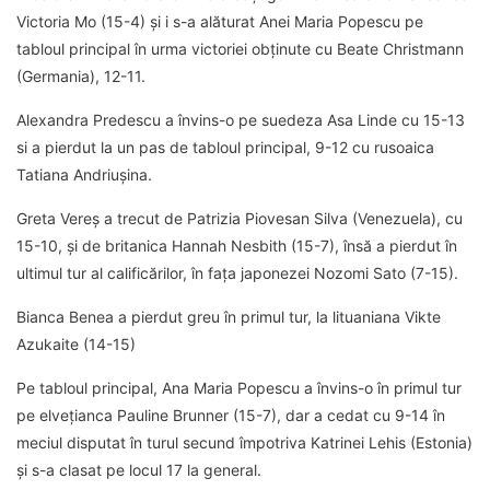
Victoria Mo (15-4) și i s-a alăturat Anei Maria Popescu pe
tabloul principal în urma victoriei obținute cu Beate Christmann
(Germania), 12-11.
Alexandra Predescu a învins-o pe suedeza Asa Linde cu 15-13
si a pierdut la un pas de tabloul principal, 9-12 cu rusoaica
Tatiana Andriușina.
Greta Vereș a trecut de Patrizia Piovesan Silva (Venezuela), cu
15-10, și de britanica Hannah Nesbith (15-7), însă a pierdut în
ultimul tur al calificărilor, în fața japonezei Nozomi Sato (7-15).
Bianca Benea a pierdut greu în primul tur, la lituaniana Vikte
Azukaite (14-15)
Pe tabloul principal, Ana Maria Popescu a învins-o în primul tur
pe elvețianca Pauline Brunner (15-7), dar a cedat cu 9-14 în
meciul disputat în turul secund împotriva Katrinei Lehis (Estonia)
și s-a clasat pe locul 17 la general.