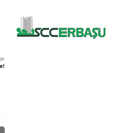
or
e!