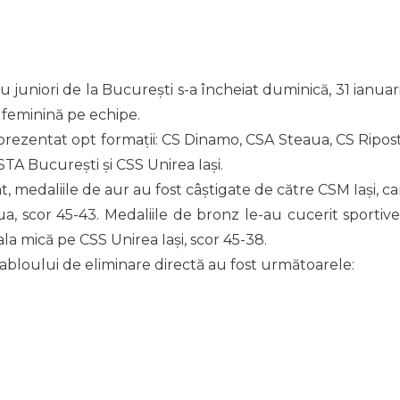
juniori de la București s-a încheiat duminică, 31 ianuari
 feminină pe echipe.
au prezentat opt formații: CS Dinamo, CSA Steaua, CS Ripost
STA București și CSS Unirea Iași.
, medaliile de aur au fost câștigate de către CSM Iași, ca
a, scor 45-43. Medaliile de bronz le-au cucerit sportive
ala mică pe CSS Unirea Iași, scor 45-38.
abloului de eliminare directă au fost următoarele: