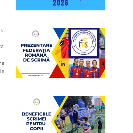
e,
a,
re
le