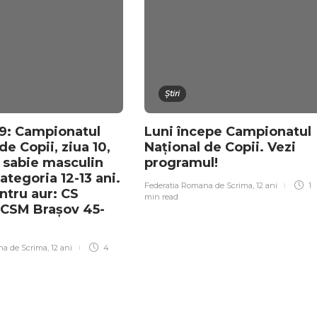
Știri
9: Campionatul
Luni începe Campionatul
de Copii, ziua 10,
Național de Copii. Vezi
: sabie masculin
programul!
ategoria 12-13 ani.
Federatia Romana de Scrima
,
12 ani
1
ntru aur: CS
min
read
-CSM Brașov 45-
na de Scrima
,
12 ani
4