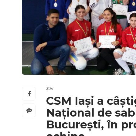
Știri
CSM Iași a câșt
Național de sabi
București, în p