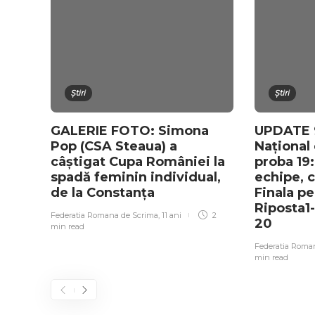
Știri
Știri
GALERIE FOTO: Simona
UPDATE 
Pop (CSA Steaua) a
Național 
câștigat Cupa României la
proba 19
spadă feminin individual,
echipe, c
de la Constanța
Finala pe
Riposta1
Federatia Romana de Scrima
,
11 ani
2
20
min
read
Federatia Roma
min
read