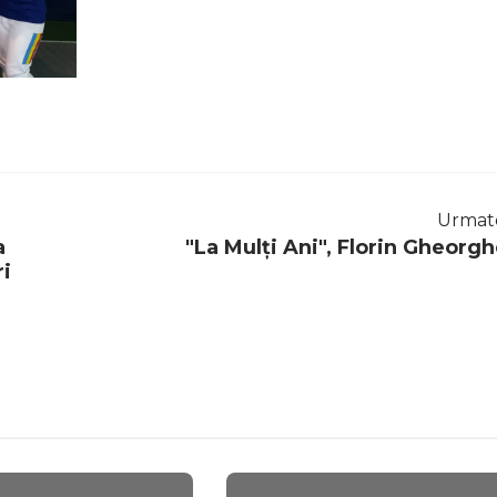
Urmat
a
"La Mulți Ani", Florin Gheorgh
ri