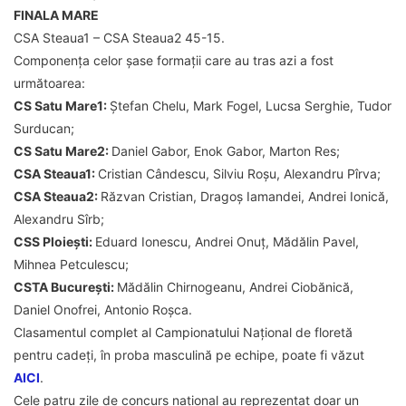
FINALA MARE
CSA Steaua1 – CSA Steaua2 45-15.
Componența celor șase formații care au tras azi a fost
următoarea:
CS Satu Mare1:
Ștefan Chelu, Mark Fogel, Lucsa Serghie, Tudor
Surducan;
CS Satu Mare2:
Daniel Gabor, Enok Gabor, Marton Res;
CSA Steaua1:
Cristian Cândescu, Silviu Roșu, Alexandru Pîrva;
CSA Steaua2:
Răzvan Cristian, Dragoș Iamandei, Andrei Ionică,
Alexandru Sîrb;
CSS Ploiești:
Eduard Ionescu, Andrei Onuț, Mădălin Pavel,
Mihnea Petculescu;
CSTA București:
Mădălin Chirnogeanu, Andrei Ciobănică,
Daniel Onofrei, Antonio Roșca.
Clasamentul complet al Campionatului Național de floretă
pentru cadeți, în proba masculină pe echipe, poate fi văzut
AICI
.
Cele patru zile de concurs național au reprezentat doar un