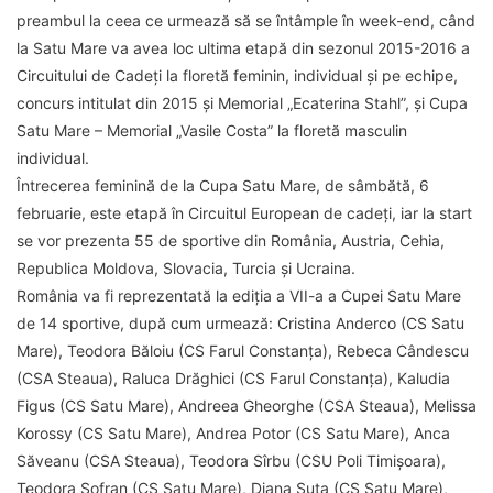
preambul la ceea ce urmează să se întâmple în week-end, când
la Satu Mare va avea loc ultima etapă din sezonul 2015-2016 a
Circuitului de Cadeți la floretă feminin, individual și pe echipe,
concurs intitulat din 2015 și Memorial „Ecaterina Stahl”, și Cupa
Satu Mare – Memorial „Vasile Costa” la floretă masculin
individual.
Întrecerea feminină de la Cupa Satu Mare, de sâmbătă, 6
februarie, este etapă în Circuitul European de cadeți, iar la start
se vor prezenta 55 de sportive din România, Austria, Cehia,
Republica Moldova, Slovacia, Turcia și Ucraina.
România va fi reprezentată la ediția a VII-a a Cupei Satu Mare
de 14 sportive, după cum urmează: Cristina Anderco (CS Satu
Mare), Teodora Băloiu (CS Farul Constanța), Rebeca Cândescu
(CSA Steaua), Raluca Drăghici (CS Farul Constanța), Kaludia
Figus (CS Satu Mare), Andreea Gheorghe (CSA Steaua), Melissa
Korossy (CS Satu Mare), Andrea Potor (CS Satu Mare), Anca
Săveanu (CSA Steaua), Teodora Sîrbu (CSU Poli Timișoara),
Teodora Șofran (CS Satu Mare), Diana Șuta (CS Satu Mare),