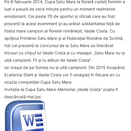
Pe 8 februarie 2014, Cupa Satu Mare la floretă cadeți feminin a
luat o pauză de zece minute pentru un moment realmente
emoţionant. Cei peste 70 de sportivi şi oficiali care au fost
prezenţi la acest eveniment şi-au arătat solidaritatea faţă de
fostul mare campion al floretei românești, Vasile Costa. Cu
sprijinul Primăriei Satu Mare şi al Federaţiei Române de Scrimă,
toţi cei prezenţi la concursul de la Satu Mare au îmbrăcat
tricouri cu chipul lui Vasile Costa şi cu mesajul: „Satu Mare nu-şi
uită campionii. Fii şi tu alături de Vasile Costa”.
Iar orașul de pe Someș nu-și uită campionii. Din 2015 începând,
Ecaterina Stahl și Vasile Costa vor fi omagiați în fiecare an cu
ocazia competiției Cupa Satu Mare.
Invitația la Cupa Satu Mare-Memorial „Vasile Costa” poate fi
descărcată mai jos: