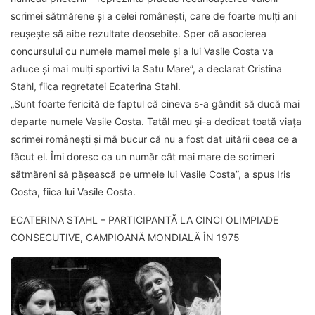
scrimei sătmărene și a celei românești, care de foarte mulți ani
reușește să aibe rezultate deosebite. Sper că asocierea
concursului cu numele mamei mele și a lui Vasile Costa va
aduce și mai mulți sportivi la Satu Mare”, a declarat Cristina
Stahl, fiica regretatei Ecaterina Stahl.
„Sunt foarte fericită de faptul că cineva s-a gândit să ducă mai
departe numele Vasile Costa. Tatăl meu și-a dedicat toată viața
scrimei românești și mă bucur că nu a fost dat uitării ceea ce a
făcut el. Îmi doresc ca un număr cât mai mare de scrimeri
sătmăreni să pășească pe urmele lui Vasile Costa”, a spus Iris
Costa, fiica lui Vasile Costa.
ECATERINA STAHL – PARTICIPANTĂ LA CINCI OLIMPIADE
CONSECUTIVE, CAMPIOANĂ MONDIALĂ ÎN 1975