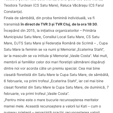
Teodora Turdean (CS Satu Mare), Raluca Văcărașu (CS Farul
Constanța).
Finala de sâmbătă, din proba feminină individuală, va fi
transmisă
în direct de TVR 3 și TVR Cluj, de la ora 18:30
.
Începând din 2015, la inițiativa organizatorilor – Primăria
Municipiului Satu Mare, Consiliul Local Satu Mare, CS Satu
Mare, DJTS Satu Mare și Federația Română de Scrimă – , Cupa
Satu Mare la feminin se va numi și Memorial „Ecaterina Stahl”,
iar la masculin se va intitula și Memorial „Vasile Costa”. Mai mult,
membrii ai familiilor celor doi mari floretiști sătmăreni dispăruți
dintre noi vor acorda câte un premiu special. Cea mai bine
clasată floretistă din Satu Mare la Cupa Satu Mare, de sâmbătă,
6 februarie, va primi trofeul „Ecaterina Stahl”, iar cel mai bine
clasat floretist din Satu Mare la Cupa Satu Mare, de duminică, 7
februarie, va primi trofeul „Vasile Costa”.
„Pentru mine este o mare bucurie recunoașterea meritelor
mamei mele. Această recunoaștere a valorii lui Kati – cum o
numeau prietenii – reprezintă practic recunoașterea valorii