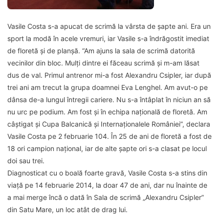
Vasile Costa s-a apucat de scrimă la vârsta de şapte ani. Era un
sport la modă în acele vremuri, iar Vasile s-a îndrăgostit imediat
de floretă şi de planşă. “Am ajuns la sala de scrimă datorită
vecinilor din bloc. Mulţi dintre ei făceau scrimă şi m-am lăsat
dus de val. Primul antrenor mi-a fost Alexandru Csipler, iar după
trei ani am trecut la grupa doamnei Eva Lenghel. Am avut-o pe
dânsa de-a lungul întregii cariere. Nu s-a întâplat în niciun an să
nu urc pe podium. Am fost şi în echipa naţională de floretă. Am
câştigat şi Cupa Balcanică şi Internaţionalele României”, declara
Vasile Costa pe 2 februarie 104. În 25 de ani de floretă a fost de
18 ori campion naţional, iar de alte şapte ori s-a clasat pe locul
doi sau trei.
Diagnosticat cu o boală foarte gravă, Vasile Costa s-a stins din
viață pe 14 februarie 2014, la doar 47 de ani, dar nu înainte de
a mai merge încă o dată în Sala de scrimă „Alexandru Csipler”
din Satu Mare, un loc atât de drag lui.