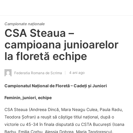
Campionate naționale
CSA Steaua –
campioana junioarelor
la floretă echipe
4 ani ago
Federatia Romana de Scrima
Campionatul Național de Floretă – Cadeți și Juniori
Feminin, juniori, echipe
CSA Steaua (Andreea Dincă, Mara Neagu Culea, Paula Radu,
Teodora Șofran) a reușit să câștige titlul național, după o
victorie cu 45-34 în finala disputată cu CSTA București (Ioana
Barbu, Emilia Corbu, Alessia Dobrea, Maria Teodorescu).