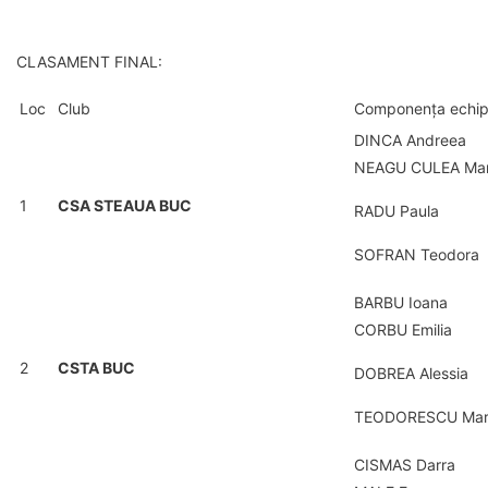
CLASAMENT FINAL:
Loc
Club
Componența echip
DINCA Andreea
NEAGU CULEA Ma
1
CSA STEAUA BUC
RADU Paula
SOFRAN Teodora
BARBU Ioana
CORBU Emilia
2
CSTA BUC
DOBREA Alessia
TEODORESCU Mar
CISMAS Darra