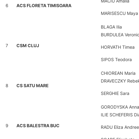
MACIU Amalia
6
ACS FLORETA TIMISOARA
MARISESCU Maya 
BLAGA Ilia
BURDULEA Veroni
7
CSM CLUJ
HORVATH Timea
SIPOS Teodora
CHIOREAN Maria
DRAVECZKY Rebe
8
CS SATU MARE
SERGHIE Sara
GORODYSKA Ann
ILIE SCHEFERIS Di
9
ACS BALESTRA BUC
RADU Eliza Andre