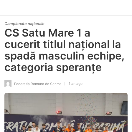
Campionate naționale
CS Satu Mare 1 a
cucerit titlul național la
spadă masculin echipe,
categoria speranțe
1 an ago
Federatia Romana de Scrima