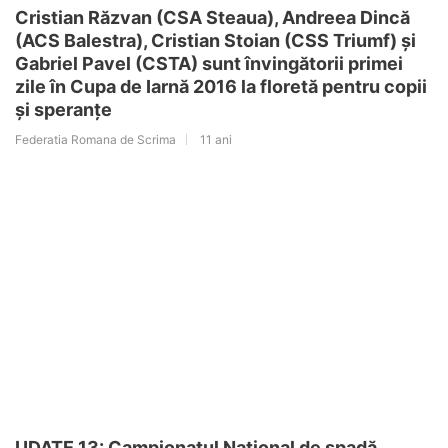
Cristian Răzvan (CSA Steaua), Andreea Dincă
(ACS Balestra), Cristian Stoian (CSS Triumf) și
Gabriel Pavel (CSTA) sunt învingătorii primei
zile în Cupa de Iarnă 2016 la floretă pentru copii
și speranțe
Federatia Romana de Scrima
11 ani
UDATE 13: Campionatul Național de spadă