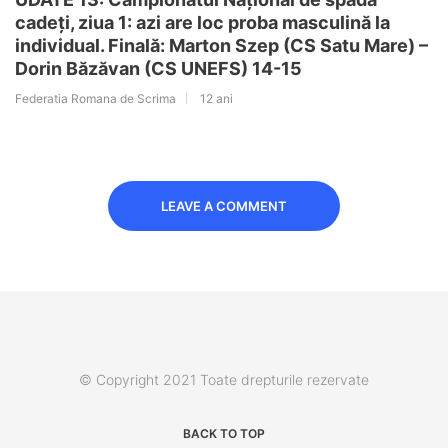
cadeți, ziua 1: azi are loc proba masculină la
individual. Finală: Marton Szep (CS Satu Mare) –
Dorin Băzăvan (CS UNEFS) 14-15
Federatia Romana de Scrima
12 ani
LEAVE A COMMENT
© Copyright 2021 Toate drepturile rezervate
BACK TO TOP