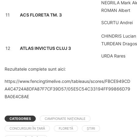
NEGRILA Mark Al
ROMAN Albert
11
ACS FLORETA TM. 3
SCURTU Andrei
CHINDRIS Lucian
TURDEAN Dragos
12
ATLAS INVICTUS CLUJ 3
URDA Rares
Rezultatele complete sunt aici:
https://www.fencingtimelive.com/tableaus/scores/FBCE949CD
A4C4724A8DFA87F7CF39D57/05E5C54C33194FF99866D79
BA0E4C8AE
CATEGORIES
CAMPIONATE NAȚIONALE
CONCURSURI ÎN ȚARĂ
FLORETĂ
ȘTIRI