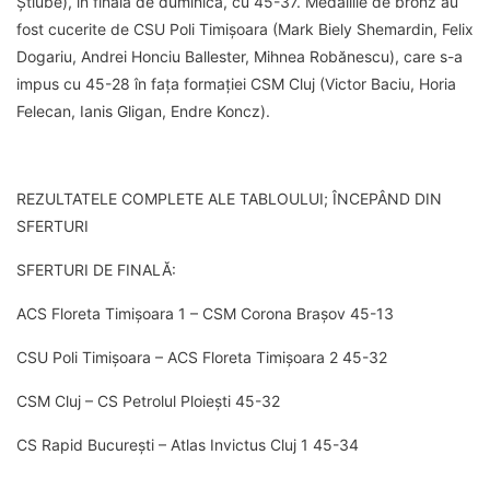
Știube), în finala de duminică, cu 45-37. Medaliile de bronz au
fost cucerite de CSU Poli Timișoara (Mark Biely Shemardin, Felix
Dogariu, Andrei Honciu Ballester, Mihnea Robănescu), care s-a
impus cu 45-28 în fața formației CSM Cluj (Victor Baciu, Horia
Felecan, Ianis Gligan, Endre Koncz).
REZULTATELE COMPLETE ALE TABLOULUI; ÎNCEPÂND DIN
SFERTURI
SFERTURI DE FINALĂ:
ACS Floreta Timișoara 1 – CSM Corona Brașov 45-13
CSU Poli Timișoara – ACS Floreta Timișoara 2 45-32
CSM Cluj – CS Petrolul Ploiești 45-32
CS Rapid București – Atlas Invictus Cluj 1 45-34