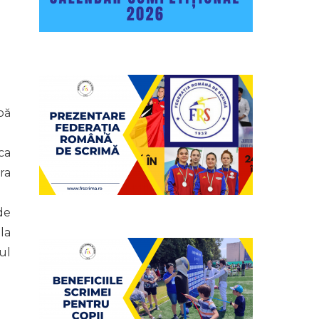
pă
ca
ra
de
la
ul