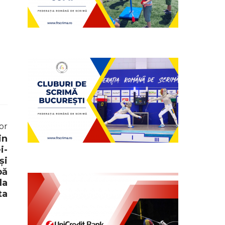
or
in
i-
și
pă
la
ta