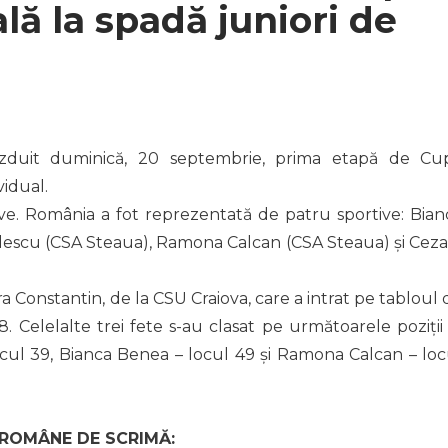
ă la spadă juniori de
ăzduit duminică, 20 septembrie, prima etapă de Cu
vidual.
ive. România a fot reprezentată de patru sportive: Bian
escu (CSA Steaua), Ramona Calcan (CSA Steaua) și Ceza
a Constantin, de la CSU Craiova, care a intrat pe tabloul 
28. Celelalte trei fete s-au clasat pe următoarele poziții 
ul 39, Bianca Benea – locul 49 și Ramona Calcan – loc
 ROMÂNE DE SCRIMĂ: