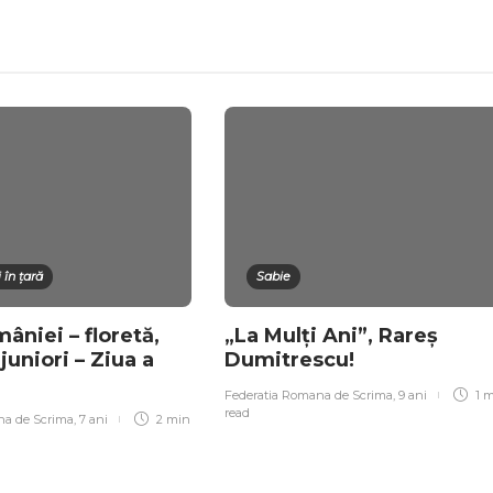
 în țară
Sabie
âniei – floretă,
„La Mulți Ani”, Rareș
 juniori – Ziua a
Dumitrescu!
Federatia Romana de Scrima
,
9 ani
1 
read
na de Scrima
,
7 ani
2 min