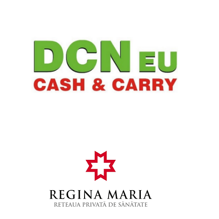
min
read