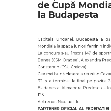
de Cupă Mondial
la Budapesta
Capitala Ungariei, Budapesta a g
Mondială la spadă juniori feminin indi
La concurs s-au înscris 147 de sport
Benea (CSM Oradea), Alexandra Pred
Constantin (CSU Craiova).
Cea mai bună clasare a reușit-o Cezar
32, și a terminat la final pe poziția 
Budapesta: Alexandra Predescu – loc
125.
Antrenor: Nicolae Ille.
PARTENER OFICIAL AL FEDERAȚIEI