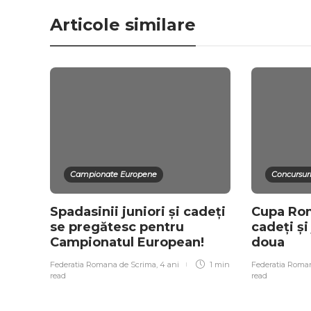
Articole similare
Campionate Europene
Concursuri
Spadasinii juniori și cadeți
Cupa Rom
se pregătesc pentru
cadeți și
Campionatul European!
doua
Federatia Romana de Scrima
,
4 ani
1 min
Federatia Roma
read
read