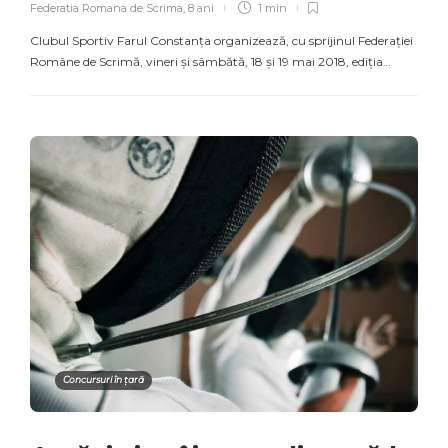
Federatia Romana de Scrima
,
8 ani
1 min
Clubul Sportiv Farul Constanța organizează, cu sprijinul Federației
Române de Scrimă, vineri și sâmbătă, 18 și 19 mai 2018, ediția…
Concursuri în țară