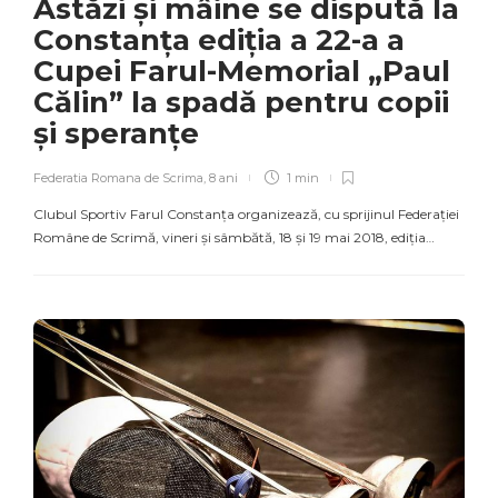
Astăzi și mâine se dispută la
Constanța ediția a 22-a a
Cupei Farul-Memorial „Paul
Călin” la spadă pentru copii
și speranțe
Federatia Romana de Scrima
,
8 ani
1 min
Clubul Sportiv Farul Constanța organizează, cu sprijinul Federației
Române de Scrimă, vineri și sâmbătă, 18 și 19 mai 2018, ediția…