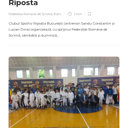
Riposta
Federatia Romana de Scrima
,
8 ani
1 min
Clubul Sportiv Riposta București (antrenori Sandu Constantin și
Lucian Dina) organizează, cu sprijinul Federației Române de
Scrimă, sâmbătă și duminică,…