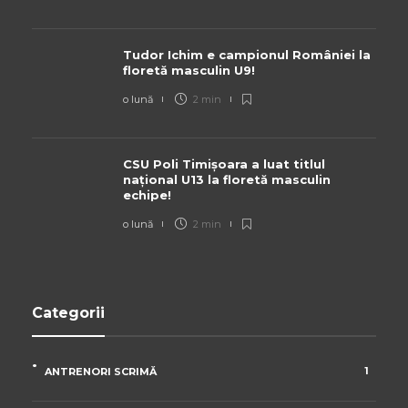
Tudor Ichim e campionul României la
floretă masculin U9!
o lună
2 min
CSU Poli Timișoara a luat titlul
național U13 la floretă masculin
echipe!
o lună
2 min
Categorii
1
ANTRENORI SCRIMĂ