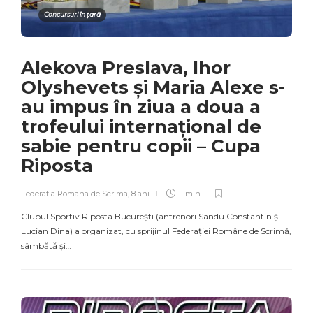
Concursuri în țară
Alekova Preslava, Ihor
Olyshevets și Maria Alexe s-
au impus în ziua a doua a
trofeului internațional de
sabie pentru copii – Cupa
Riposta
Federatia Romana de Scrima
,
8 ani
1 min
Clubul Sportiv Riposta București (antrenori Sandu Constantin și
Lucian Dina) a organizat, cu sprijinul Federației Române de Scrimă,
sâmbătă și…