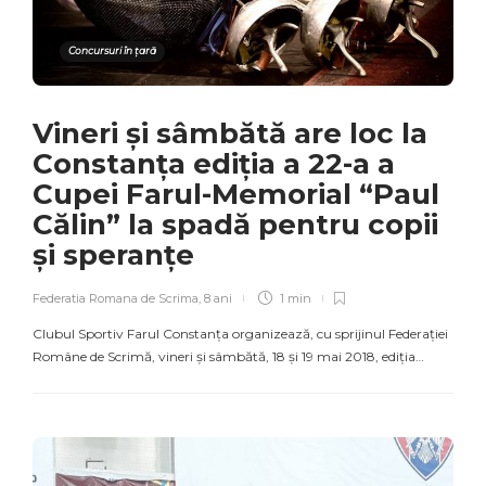
Concursuri în țară
Vineri și sâmbătă are loc la
Constanța ediția a 22-a a
Cupei Farul-Memorial “Paul
Călin” la spadă pentru copii
și speranțe
Federatia Romana de Scrima
,
8 ani
1 min
Clubul Sportiv Farul Constanța organizează, cu sprijinul Federației
Române de Scrimă, vineri și sâmbătă, 18 și 19 mai 2018, ediția…