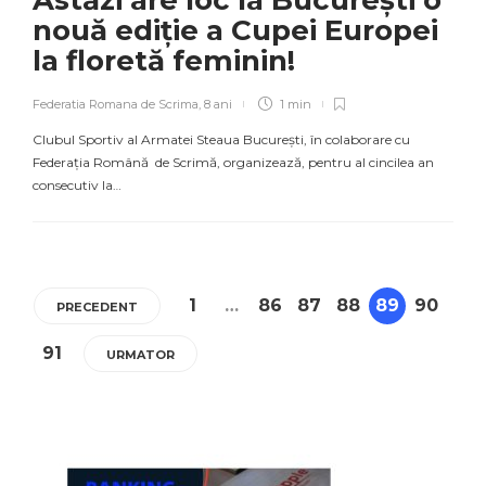
Astăzi are loc la București o
nouă ediție a Cupei Europei
la floretă feminin!
Federatia Romana de Scrima
,
8 ani
1 min
Clubul Sportiv al Armatei Steaua București, în colaborare cu
Federația Română de Scrimă, organizează, pentru al cincilea an
consecutiv la…
1
…
86
87
88
89
90
PRECEDENT
91
URMATOR