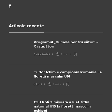
Articole recente
Programul „Bursele pentru viitor” –
Câștigători
3 săptămâni
1 min
Tudor Ichim e campionul României la
floretă masculin U9!
o lună
2 min
CSU Poli Timișoara a luat titlul
național U13 la floretă masculin
echipe!