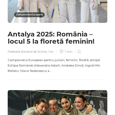
Campionate Europene
Antalya 2025: România –
locul 5 la floretă feminin!
Federatia Romana de Scrima
,
1 an
1 min
Campionatul European pentru juniori, feminin, floretă, echipă
Echipa României (Alexandra Adoch, Andreea Dincă, Ingrid Miti
Bikfalvi, Maria Teodorescu) a…