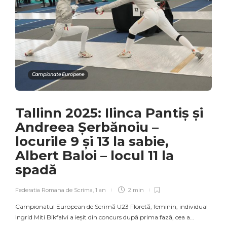
Campionate Europene
Tallinn 2025: Ilinca Pantiș și
Andreea Șerbănoiu –
locurile 9 și 13 la sabie,
Albert Baloi – locul 11 la
spadă
Federatia Romana de Scrima
,
1 an
2 min
Campionatul European de Scrimă U23 Floretă, feminin, individual
Ingrid Miti Bikfalvi a ieșit din concurs după prima fază, cea a…