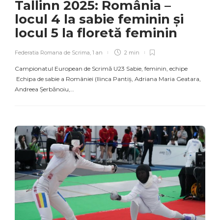
Tallinn 2025: România –
locul 4 la sabie feminin și
locul 5 la floretă feminin
Federatia Romana de Scrima
,
1 an
2 min
Campionatul European de Scrimă U23 Sabie, feminin, echipe
Echipa de sabie a României (Ilinca Pantiș, Adriana Maria Geatara,
Andreea Șerbănoiu,…