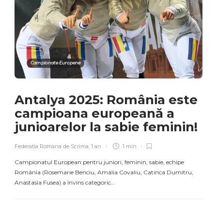
Campionate Europene
Antalya 2025: România este
campioana europeană a
junioarelor la sabie feminin!
Federatia Romana de Scrima
,
1 an
1 min
Campionatul European pentru juniori, feminin, sabie, echipe
România (Rosemarie Benciu, Amalia Covaliu, Catinca Dumitru,
Anastasia Fusea) a învins categoric…