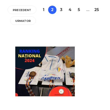
1
2
3
4
5
…
25
PRECEDENT
URMATOR