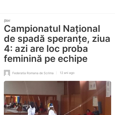
Știri
Campionatul Național
de spadă speranțe, ziua
4: azi are loc proba
feminină pe echipe
12 ani ago
Federatia Romana de Scrima