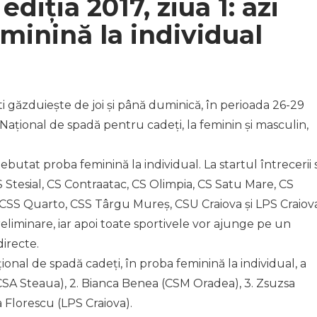
ediția 2017, ziua 1: azi
eminină la individual
 găzduiește de joi și până duminică, în perioada 26-29
Național de spadă pentru cadeți, la feminin și masculin,
debutat proba feminină la individual. La startul întrecerii 
 Stesial, CS Contraatac, CS Olimpia, CS Satu Mare, CS
CSS Quarto, CSS Târgu Mureș, CSU Craiova și LPS Craiova
liminare, iar apoi toate sportivele vor ajunge pe un
directe.
nal de spadă cadeți, în proba feminină la individual, a
(CSA Steaua), 2. Bianca Benea (CSM Oradea), 3. Zsuzsa
 Florescu (LPS Craiova).