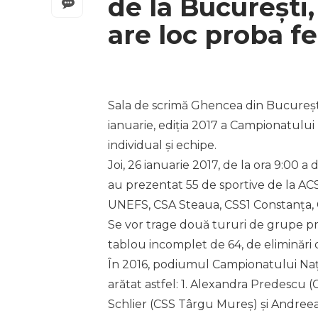
de la București, 
are loc proba f
Sala de scrimă Ghencea din București
ianuarie, ediția 2017 a Campionatului 
individual și echipe.
Joi, 26 ianuarie 2017, de la ora 9:00 a 
au prezentat 55 de sportive de la ACS
UNEFS, CSA Steaua, CSS1 Constanța, 
Se vor trage două tururi de grupe pre
tablou incomplet de 64, de eliminări 
În 2016, podiumul Campionatului Națio
arătat astfel: 1. Alexandra Predescu 
Schlier (CSS Târgu Mureș) și Andreea