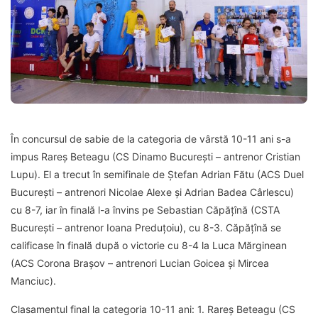
În concursul de sabie de la categoria de vârstă 10-11 ani s-a
impus Rareș Beteagu (CS Dinamo București – antrenor Cristian
Lupu). El a trecut în semifinale de Ștefan Adrian Fătu (ACS Duel
București – antrenori Nicolae Alexe și Adrian Badea Cârlescu)
cu 8-7, iar în finală l-a învins pe Sebastian Căpățînă (CSTA
București – antrenor Ioana Preduțoiu), cu 8-3. Căpățînă se
calificase în finală după o victorie cu 8-4 la Luca Mărginean
(ACS Corona Brașov – antrenori Lucian Goicea și Mircea
Manciuc).
Clasamentul final la categoria 10-11 ani: 1. Rareș Beteagu (CS