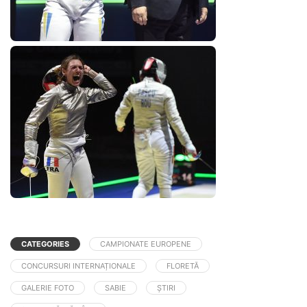
CATEGORIES
CAMPIONATE EUROPENE
CONCURSURI INTERNAȚIONALE
FLORETĂ
GALERIE FOTO
SABIE
ȘTIRI