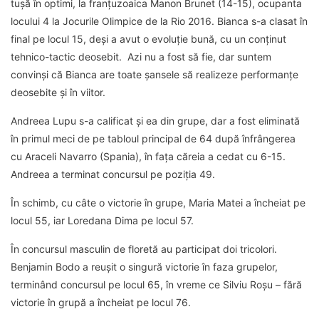
tușă în optimi, la franțuzoaica Manon Brunet (14-15), ocupanta
locului 4 la Jocurile Olimpice de la Rio 2016. Bianca s-a clasat în
final pe locul 15, deși a avut o evoluție bună, cu un conținut
tehnico-tactic deosebit. Azi nu a fost să fie, dar suntem
convinși că Bianca are toate șansele să realizeze performanțe
deosebite și în viitor.
Andreea Lupu s-a calificat și ea din grupe, dar a fost eliminată
în primul meci de pe tabloul principal de 64 după înfrângerea
cu Araceli Navarro (Spania), în fața căreia a cedat cu 6-15.
Andreea a terminat concursul pe poziția 49.
În schimb, cu câte o victorie în grupe, Maria Matei a încheiat pe
locul 55, iar Loredana Dima pe locul 57.
În concursul masculin de floretă au participat doi tricolori.
Benjamin Bodo a reușit o singură victorie în faza grupelor,
terminând concursul pe locul 65, în vreme ce Silviu Roșu – fără
victorie în grupă a încheiat pe locul 76.