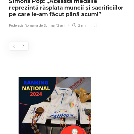
Simona Pop: „Această medalie
reprezintă răsplata muncii și sacrificiilor
pe care le-am făcut până acum!”
Federatia Romana de Scrima
,
12 ani
2 min