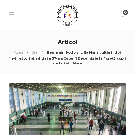
0
Articol
Acasa
Știri
Benjamin Bodo și Lilla Hanzl, ultimii doi
învingători ai ediției a 37-a a Cupei 1 Decembrie la floretă copii
de la Satu Mare