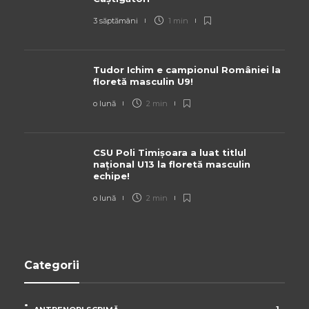
3 săptămâni
1 min
Tudor Ichim e campionul României la
floretă masculin U9!
o lună
2 min
CSU Poli Timișoara a luat titlul
național U13 la floretă masculin
echipe!
o lună
2 min
Categorii