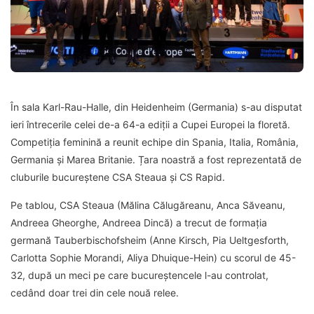
În sala Karl-Rau-Halle, din Heidenheim (Germania) s-au disputat
ieri întrecerile celei de-a 64-a ediții a Cupei Europei la floretă.
Competiția feminină a reunit echipe din Spania, Italia, România,
Germania și Marea Britanie. Țara noastră a fost reprezentată de
cluburile bucureștene CSA Steaua și CS Rapid.
Pe tablou, CSA Steaua (Mălina Călugăreanu, Anca Săveanu,
Andreea Gheorghe, Andreea Dincă) a trecut de formația
germană Tauberbischofsheim (Anne Kirsch, Pia Ueltgesforth,
Carlotta Sophie Morandi, Aliya Dhuique-Hein) cu scorul de 45-
32, după un meci pe care bucureștencele l-au controlat,
cedând doar trei din cele nouă relee.