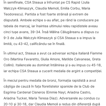
În semifinale, CSA Steaua a înfruntat pe CS Rapid (Julia
Walczyk-Klimaszyk, Claudia Memoli, Emilia Corbu, Maria
Teodorescu). Partida a fost foarte strânsă și extrem de
disputată. Ambele echipe s-au aflat, pe rând la conducere pe
tabela de marcaj, iar înaintea ultimului releu rapidistele aveau
cinci tușe avans, 39-34. Însă Mălina Călugăreanu a dispus cu
9-3 de Julia Walczyk-Klimaszyk și CSA Steaua s-a impus la
limită, cu 43-42, calificându-se în finală.
În ultimul act, Steaua a avut ca adversar echipa italiană Fiamme
Oro (Martina Favaretto, Giulia Amore, Matilde Calvanese, Greta
Collini). Italiencele au dominat întâlnirea și s-au impus cu 45-18,
iar echipa CSA Steaua a cucerit medalia de argint a competiției.
În meciul pentru medalia de bronz, formația rapidistă a avut
câștiga de cauză în fața floretistelor spaniole de la Club de
Esgrima Cardenal Cisneros (Emmie Nayl, Ariadna Castro,
Ariadna Tucker, Maria Teresa Diaz). Adversarele au condus cu
20-10 și 30-18, dar Claudia Memoli a redus din diferență după