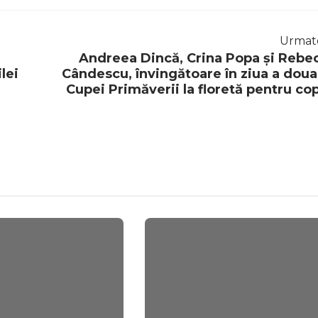
Urmat
Andreea Dincă, Crina Popa și Rebe
lei
Cândescu, învingătoare în ziua a doua
Cupei Primăverii la floretă pentru cop