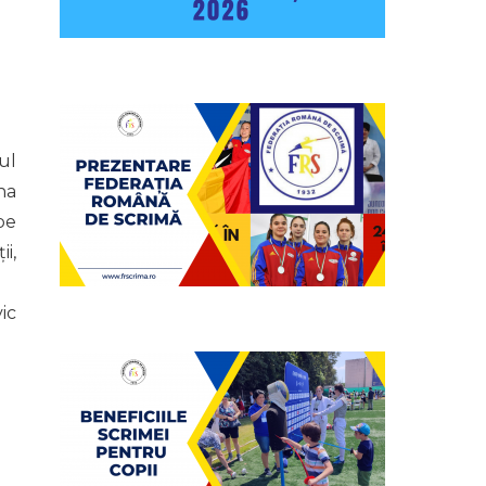
ul
na
pe
i,
ic