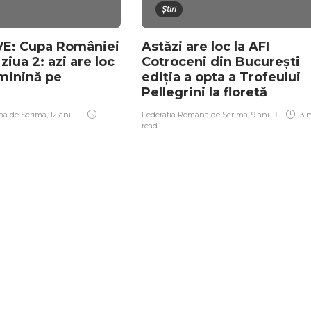
Știri
E: Cupa României
Astăzi are loc la AFI
 ziua 2: azi are loc
Cotroceni din București
minină pe
ediția a opta a Trofeului
Pellegrini la floretă
na de Scrima
,
12 ani
1
Federatia Romana de Scrima
,
9 ani
3 
read