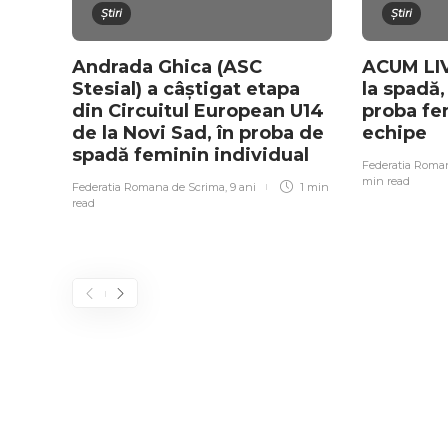
Știri
Știri
Andrada Ghica (ASC
ACUM LIV
Stesial) a câștigat etapa
la spadă,
din Circuitul European U14
proba fe
de la Novi Sad, în proba de
echipe
spadă feminin individual
Federatia Roma
min
read
Federatia Romana de Scrima
,
9 ani
1 min
read