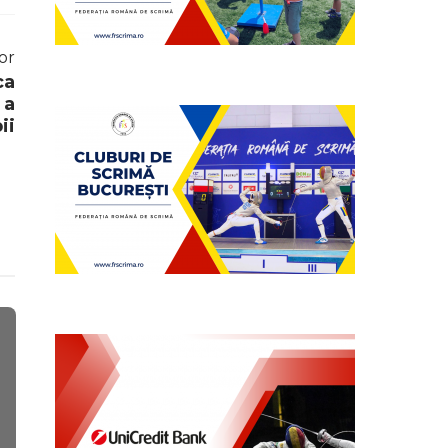
or
ca
 a
ii