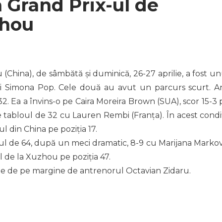
a Grand Prix-ul de
zhou
China), de sâmbătă și duminică, 26-27 aprilie, a fost un
și Simona Pop. Cele două au avut un parcurs scurt. A
32. Ea a învins-o pe Caira Moreira Brown (SUA), scor 15-3 
e tabloul de 32 cu Lauren Rembi (Franța). În acest condiți
 din China pe poziția 17.
ul de 64, după un meci dramatic, 8-9 cu Marijana Markov
l de la Xuzhou pe poziția 47.
te de pe margine de antrenorul Octavian Zidaru.