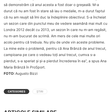
să demonstrăm că anul acesta a fost doar o greşeală. M-a
durut că nu am fost în stare să iau o medalie, m-a durut faptul
că nu am reuşit să îmi duc la îndeplinire obiectivul. S-a încheiat
un sezon care din punctul meu de vedere seamănă mai mult cu
Londra 2012 decât cu 2013, un sezon în care nu m-am regăsit,
nu m-am bucurat de scrimă. Am mers de cele mai multe ori
acolo pentru că trebuia. Nu ştiu de unde vin aceste probleme.
La mine este o problemă, pentru că Ana Brânză de anul trecut,
campioana pe care o vedeau toţi anul trecut, cumva s-a
pierdut, s-a speriat şi şi-a pierdut încrederea în ea”, a spus Ana
Maria Br
ânză în ProSport.
FOTO:
Augusto Bizzi
CATEGORIES
ȘTIRI