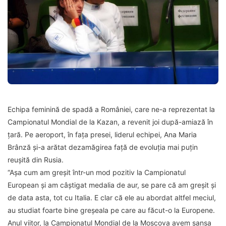
Echipa feminină de spadă a României, care ne-a reprezentat la
Campionatul Mondial de la Kazan, a revenit joi după-amiază în
țară. Pe aeroport, în fața presei, liderul echipei, Ana Maria
Brânză și-a arătat dezamăgirea față de evoluția mai puțin
reușită din Rusia.
“Aşa cum am greşit într-un mod pozitiv la Campionatul
European şi am câştigat medalia de aur, se pare că am greşit şi
de data asta, tot cu Italia. E clar că ele au abordat altfel meciul,
au studiat foarte bine greşeala pe care au făcut-o la Europene.
Anul viitor, la Campionatul Mondial de la Moscova avem şansa