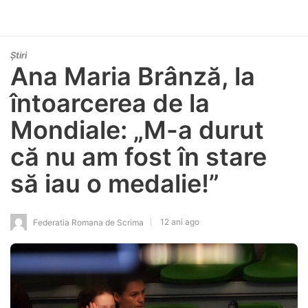
Știri
Ana Maria Brânză, la
întoarcerea de la
Mondiale: „M-a durut
că nu am fost în stare
să iau o medalie!”
12 ani ago
Federatia Romana de Scrima