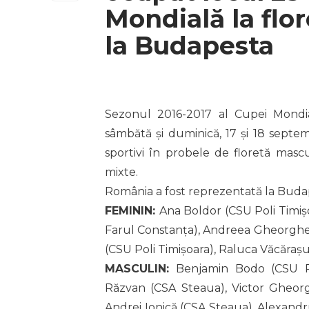
Mondială la flor
la Budapesta
Sezonul 2016-2017 al Cupei Mondia
sâmbătă și duminică, 17 și 18 septem
sportivi în probele de floretă mascul
mixte.
România a fost reprezentată la Buda
FEMININ:
Ana Boldor (CSU Poli Timiș
Farul Constanța), Andreea Gheorghe
(CSU Poli Timișoara), Raluca Văcărașu
MASCULIN:
Benjamin Bodo (CSU Pol
Răzvan (CSA Steaua), Victor Gheorgh
Andrei Ionică (CSA Steaua), Alexandr