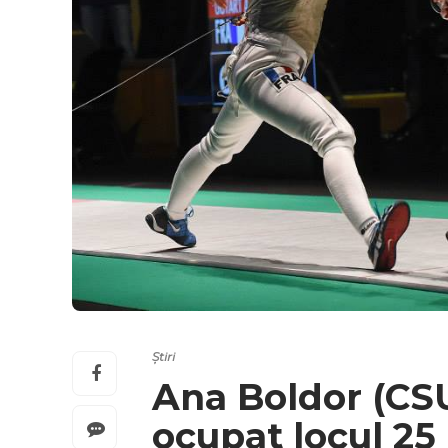
Știri
Ana Boldor (CSU
ocupat locul 25