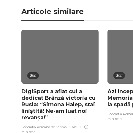
Articole similare
Știri
Știri
DigiSport a aflat cui a
Azi încep
dedicat Brânză victoria cu
Memorialu
Rusia: “Simona Halep, stai
la spadă
liniștită! Ne-am luat noi
Federatia Roma
revanșa!”
min
read
Federatia Romana de Scrima
,
12 ani
1
min
read