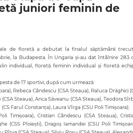
etă juniori feminin de
le de floretă a debutat la finalul săptămânii trecut
brie, la Budapesta. În Ungaria și-au dat întâlnire 283 
in individual, floretă feminin individual și floretă echi
pesta de 17 sportivi, după cum urmează:
oara), Rebeca Cândescu (CSA Steaua), Raluca Drăghici (
 (CSA Steaua), Anca Săveanu (CSA Steaua), Teodora Sîr
 (CS Farul Constanța), Laura Vîrga (CSU Poli Timișoara);
i Timișoara), Cristian Cândescu (CSA Steaua), Cristi
e (CSS Ploiești), Dragoș Iamandei (CSU Poli Timișoara
u Pîrva (CSA Steaua), Silviu Roșu (CSA Steaua), Alexand