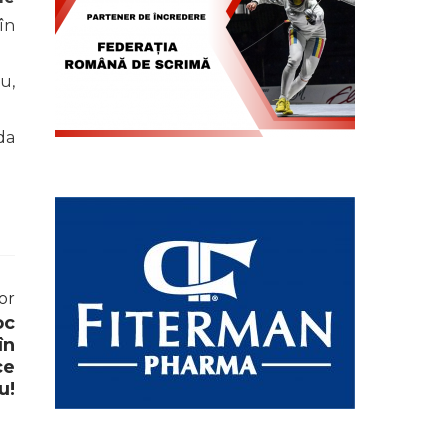
în
u,
da
or
oc
în
ce
u!