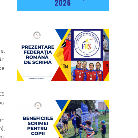
e,
de
pe
CS
bu
an
),
ru