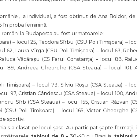
mâniei, la individual, a fost obținut de Ana Boldor, de 
5 în proba feminină.
or români la Budapesta au fost următoarele:
ara) – locul 25, Teodora Sîrbu (CSU Poli Timișoara) – loc
l 62, Laura Vîrga (CSU Poli Timișoara) – locul 63, Rebe
Raluca Văcărașu (CS Farul Constanța) – locul 88, Ralu
ocul 89, Andreea Gheorghe (CSA Steaua) – locul 101. 
 Timișoara) – locul 73, Silviu Roșu (CSA Steaua) – loc
cul 97, Cristian Cândescu (CSA Steaua) – locul 100, Andr
xandru Sîrb (CSA Steaua) – locul 155, Cristian Răzvan (C
i (CSU Poli Timișoara) – locul 165, Victor Gheorghe (C
de sportivi.
 s-a clasat pe locul șase. Au participat șapte formații, i
 următoarele:
tabloul de 8 –
30-40 cu Brazilia;
tabloul 