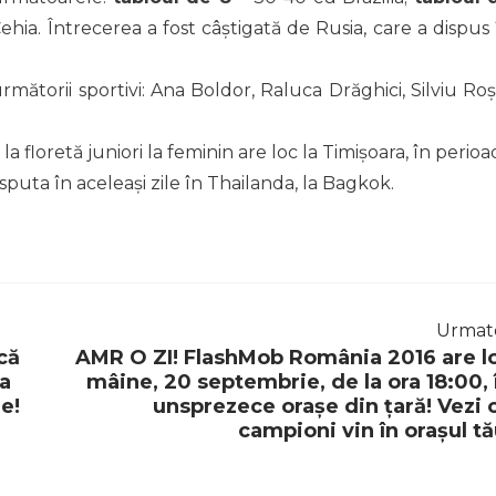
hia. Întrecerea a fost câștigată de Rusia, care a dispus 
mătorii sportivi: Ana Boldor, Raluca Drăghici, Silviu Roș
floretă juniori la feminin are loc la Timișoara, în perioa
sputa în aceleași zile în Thailanda, la Bagkok.
Urmat
că
AMR O ZI! FlashMob România 2016 are l
la
mâine, 20 septembrie, de la ora 18:00, 
ie!
unsprezece orașe din țară! Vezi 
campioni vin în orașul tă