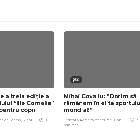
Știri
e a treia ediție a
Mihai Covaliu: ”Dorim să
lui “Ille Cornelia”
rămânem în elita sportulu
 pentru copii
mondial!”
na de Scrima
,
12 ani
1
Federatia Romana de Scrima
,
10 ani
2
min
read