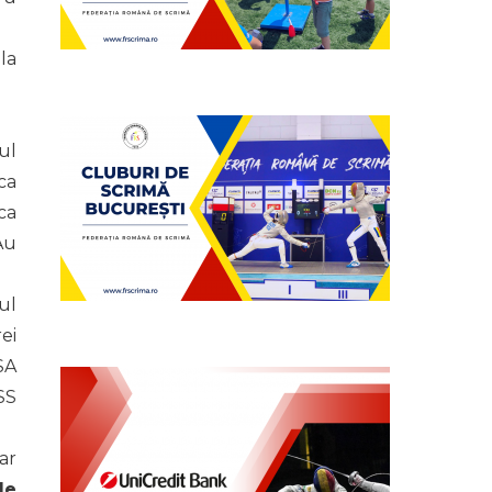
la
ul
ca
ca
Au
ul
ei
SA
SS
ar
de