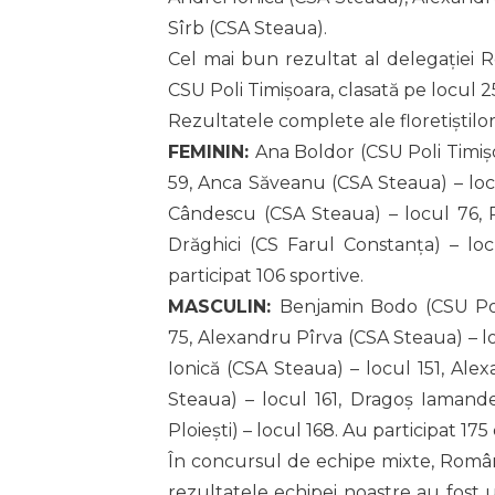
Sîrb (CSA Steaua).
Cel mai bun rezultat al delegației Ro
CSU Poli Timișoara, clasată pe locul 2
Rezultatele complete ale floretiștil
FEMININ:
Ana Boldor (CSU Poli Timișo
59, Anca Săveanu (CSA Steaua) – locu
Cândescu (CSA Steaua) – locul 76, 
Drăghici (CS Farul Constanța) – l
participat 106 sportive.
MASCULIN:
Benjamin Bodo (CSU Poli
75, Alexandru Pîrva (CSA Steaua) – lo
Ionică (CSA Steaua) – locul 151, Ale
Steaua) – locul 161, Dragoș Iamande
Ploiești) – locul 168. Au participat 175 
În concursul de echipe mixte, România
rezultatele echipei noastre au fost