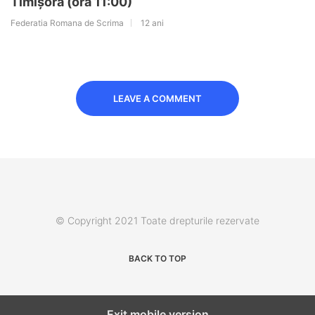
Timișora (ora 11:00)
Federatia Romana de Scrima
12 ani
LEAVE A COMMENT
© Copyright 2021 Toate drepturile rezervate
BACK TO TOP
Exit mobile version