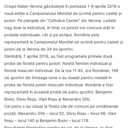
Orașul italian Verona găzduiește în perioada 1-9 aprilie 2018 o
nouă ediție a Campionatului Mondial de scrimă pentru cadeți și
juniori. Pe planșele din “Cattolica Center” din Verona, cadeții
trag doar la individual, în timp ce juniorii vor concura atât în
probele individuale, cât și pe echipe. România este
reprezentată la Campionatul Mondial de scrimă pentru cadeți și
juniori de la Verona de 34 de sportivi.
Sâmbătă, 7 aprilie 2018, au fost programate primele două
probe de floretă pentru juniori: floretă feminin individual și
floretă masculin individual. De la ora 11:40, ora României, 196
de sportivi din întreaga lume s-au duelat pentru medalii în
proba de floretă juniori masculin individual. România a fost
reprezentată în această probă de patru sportivi: Benjamin
Bodo, Silviu Roșu, Vlad Roșu și Alexandru Sîrb.
Cei patru s-au clasat la finalul zile de concurs pe următoarele
poziții: Alexandru Sîrb – locul 92, Silviu Roșu – locul 98, Vlad
Roșu – locul 140 și Benjamin Bodo – locul 178.
Rezultatele floretiștilor români de azi, de la Verona, au fost