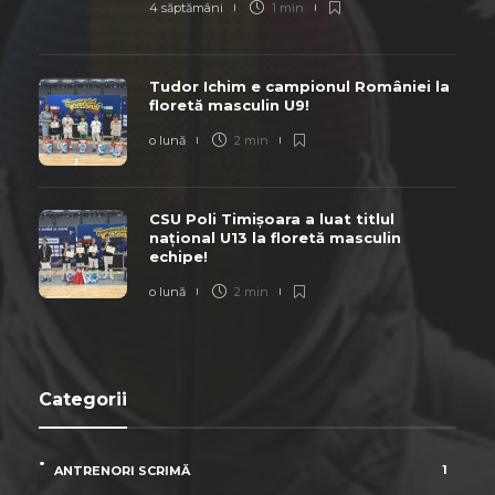
4 săptămâni
1 min
Tudor Ichim e campionul României la
floretă masculin U9!
o lună
2 min
CSU Poli Timișoara a luat titlul
național U13 la floretă masculin
echipe!
o lună
2 min
Categorii
1
ANTRENORI SCRIMĂ