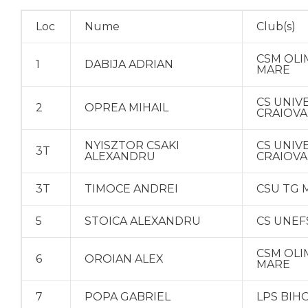
Loc
Nume
Club(s)
CSM OLI
1
DABIJA ADRIAN
MARE
CS UNIV
2
OPREA MIHAIL
CRAIOVA
NYISZTOR CSAKI
CS UNIV
3T
ALEXANDRU
CRAIOVA
3T
TIMOCE ANDREI
CSU TG 
5
STOICA ALEXANDRU
CS UNEF
CSM OLI
6
OROIAN ALEX
MARE
7
POPA GABRIEL
LPS BIH