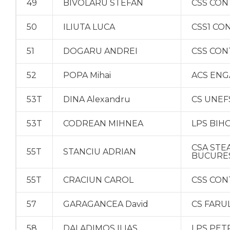
49
BIVOLARU STEFAN
CSS CON
50
ILIUTA LUCA
CSS1 CO
51
DOGARU ANDREI
CSS CON
52
POPA Mihai
ACS ENG
53T
DINA Alexandru
CS UNEF
53T
CODREAN MIHNEA
LPS BIH
CSA STE
55T
STANCIU ADRIAN
BUCURE
55T
CRACIUN CAROL
CSS CON
57
GARAGANCEA David
CS FARU
58
DALADIMOS ILIAS
LPS PET