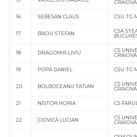
CRAIOVA
16
SEBESAN CLAUS
CSU TG 
CSA STE
17
BACIU STEFAN
BUCURE
CS UNIV
18
DRAGOMIR LIVIU
CRAIOVA
19
POPA DANIEL
CSU TG 
CS UNIV
20
BOLBOCEANU TATIAN
CRAIOVA
21
NISTOR HORIA
CS FARU
CS UNIV
22
CIOVICĂ LUCIAN
CRAIOVA
CSM OLI