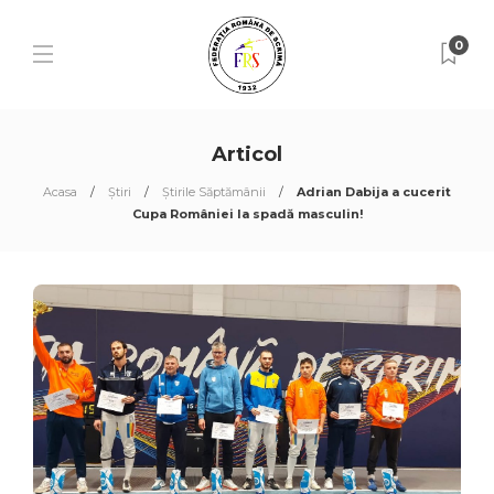
0
Articol
Acasa
Știri
Știrile Săptămânii
Adrian Dabija a cucerit
Cupa României la spadă masculin!