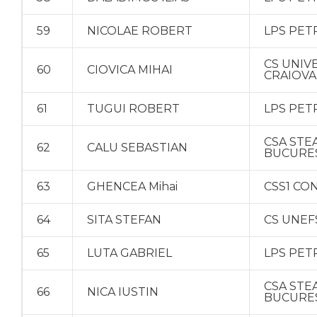
59
NICOLAE ROBERT
LPS PET
CS UNIV
60
CIOVICA MIHAI
CRAIOVA
61
TUGUI ROBERT
LPS PET
CSA STE
62
CALU SEBASTIAN
BUCURE
63
GHENCEA Mihai
CSS1 CO
64
SITA STEFAN
CS UNEF
65
LUTA GABRIEL
LPS PET
CSA STE
66
NICA IUSTIN
BUCURE