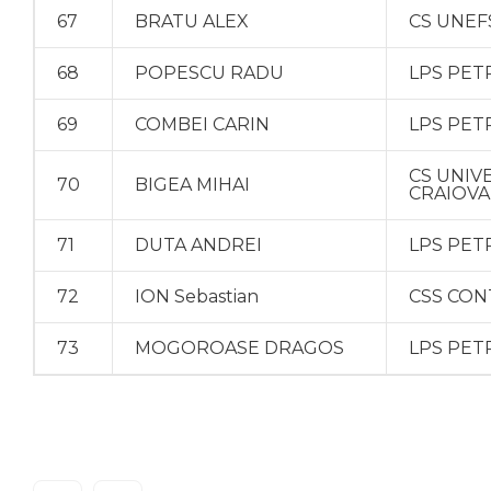
67
BRATU ALEX
CS UNEF
68
POPESCU RADU
LPS PET
69
COMBEI CARIN
LPS PET
CS UNIV
70
BIGEA MIHAI
CRAIOVA
71
DUTA ANDREI
LPS PET
72
ION Sebastian
CSS CON
73
MOGOROASE DRAGOS
LPS PET