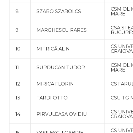
CSM OLI
8
SZABO SZABOLCS
MARE
CSA STE
9
MARGHESCU RARES
BUCURE
CS UNIV
10
MITRICĂ ALIN
CRAIOVA
CSM OLI
11
SURDUCAN TUDOR
MARE
12
MIRICA FLORIN
CS FARU
13
TARDI OTTO
CSU TG 
CS UNIV
14
PIRVULEASA OVIDIU
CRAIOVA
CS UNIV
15
VASILESCU GABRIEL