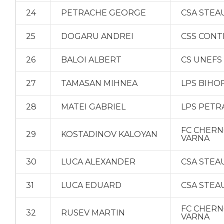
24
PETRACHE GEORGE
CSA STEA
25
DOGARU ANDREI
CSS CONT
26
BALOI ALBERT
CS UNEFS
27
TAMASAN MIHNEA
LPS BIHO
28
MATEI GABRIEL
LPS PETR
FC CHER
29
KOSTADINOV KALOYAN
VARNA
30
LUCA ALEXANDER
CSA STEA
31
LUCA EDUARD
CSA STEA
FC CHER
32
RUSEV MARTIN
VARNA