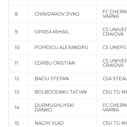
FC CHER
8
CHAVDAROV JIVKO
VARNA
CS UNIVE
9
OPREA MIHAIL
CRAIOVA
10
POPESCU ALEXANDRU
CS UNEFS
CS UNIVE
11
CORBU CRISTIAN
CRAIOVA
12
BACIU STEFAN
CSA STEA
13
BOLBOCEANU TATIAN
CSU TG M
DURMUSHLIYSKI
FC CHER
14
DANKO
VARNA
15
NAGHI VLAD
CSU TG M