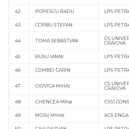
42
POPESCU RADU
LPS PETR
43
CORBU STEFAN
LPS PETR
CS UNIVE
44
TOMA SEBASTIAN
CRAIOVA
45
RUSU IANNI
LPS PETR
46
COMBEI CARIN
LPS PETR
CS UNIVE
47
CIOVICA MIHAI
CRAIOVA
48
GHENCEA Mihai
CSS1 CON
49
MOISI MIHAI
ACS ENGA
50
CAIA RAZVAN
LPS PETR