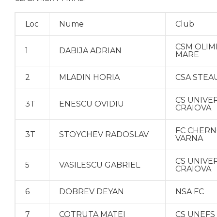
Loc
Nume
Club
CSM OLIM
1
DABIJA ADRIAN
MARE
2
MLADIN HORIA
CSA STEA
CS UNIVE
3T
ENESCU OVIDIU
CRAIOVA
FC CHER
3T
STOYCHEV RADOSLAV
VARNA
CS UNIVE
5
VASILESCU GABRIEL
CRAIOVA
6
DOBREV DEYAN
NSA FC
7
COTRUTA MATEI
CS UNEFS