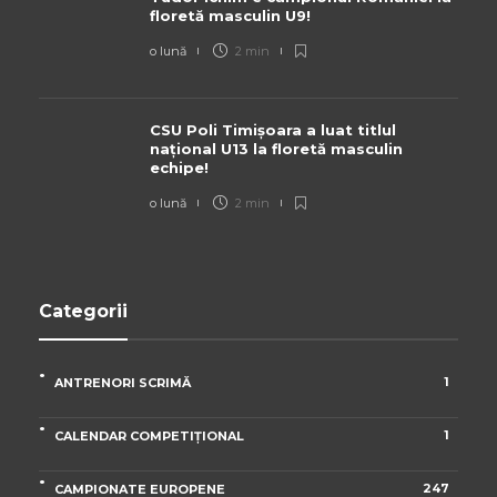
floretă masculin U9!
o lună
2 min
CSU Poli Timișoara a luat titlul
național U13 la floretă masculin
echipe!
o lună
2 min
Categorii
1
ANTRENORI SCRIMĂ
1
CALENDAR COMPETIȚIONAL
247
CAMPIONATE EUROPENE