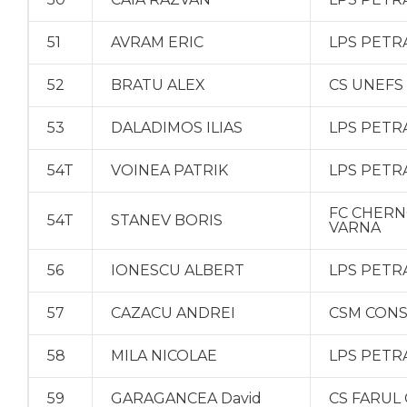
51
AVRAM ERIC
LPS PETR
52
BRATU ALEX
CS UNEFS
53
DALADIMOS ILIAS
LPS PETR
54T
VOINEA PATRIK
LPS PETR
FC CHER
54T
STANEV BORIS
VARNA
56
IONESCU ALBERT
LPS PETR
57
CAZACU ANDREI
CSM CON
58
MILA NICOLAE
LPS PETR
59
GARAGANCEA David
CS FARUL