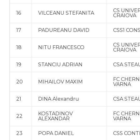
CS UNIVE
16
VILCEANU STEFANITA
CRAIOVA
17
PADUREANU DAVID
CSS1 CON
CS UNIVE
18
NITU FRANCESCO
CRAIOVA
19
STANCIU ADRIAN
CSA STEA
FC CHER
20
MIHAILOV MAXIM
VARNA
21
DINA Alexandru
CSA STEA
KOSTADINOV
FC CHER
22
ALEXANDAR
VARNA
23
POPA DANIEL
CSS CONT