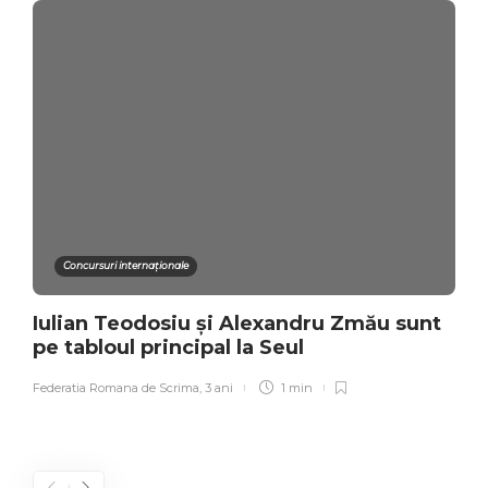
Concursuri internaționale
Iulian Teodosiu și Alexandru Zmău sunt
pe tabloul principal la Seul
Federatia Romana de Scrima
,
3 ani
1 min