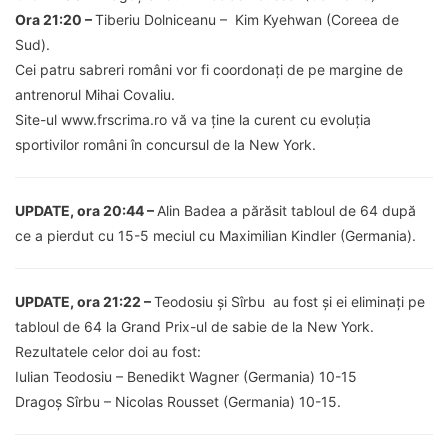
Ora 21:20 –
Tiberiu Dolniceanu –
Kim Kyehwan (Coreea de
Sud).
Cei patru sabreri români vor fi coordonați de pe margine de
antrenorul Mihai Covaliu.
Site-ul www.frscrima.ro vă va ține la curent cu evoluția
sportivilor români în concursul de la New York.
UPDATE, ora 20:44 –
Alin Badea a părăsit tabloul de 64 după
ce a pierdut cu 15-5 meciul cu Maximilian Kindler (Germania).
UPDATE, ora 21:22 –
Teodosiu și Sîrbu au fost și ei eliminați pe
tabloul de 64 la Grand Prix-ul de sabie de la New York.
Rezultatele celor doi au fost:
Iulian Teodosiu –
Benedikt Wagner (Germania) 10-15
Dragoș Sîrbu – Nicolas Rousset (Germania) 10-15.