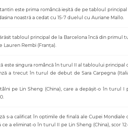
antin este prima româncă ieşită de pe tabloul principal 
asina noastră a cedat cu 15-7 duelul cu Auriane Mallo.
ăsit tabloul principal de la Barcelona încă din primul tu
e
Lauren Rembi (Franţa).
 este singura româncă în turul II al tabloului principal 
nză a trecut în turul de debut de Sara Carpegna (Italia
tâlni pe Lin Sheng (China), care a depăşit-o în turul I 
0.
ă s-a calificat în optimile de finală ale Cupei Mondiale 
e a eliminat-o în turul II pe Lin Sheng (China), scor 12-