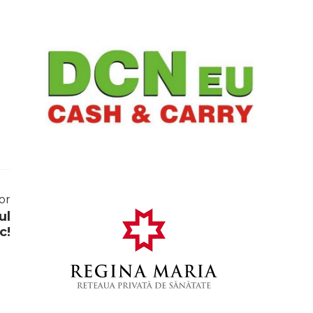
or
ul
c!