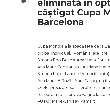
eliminată în op
câştigat Cupa M
Barcelona
Cupa Mondială la spadă fete de la Ba
proba individual. România are trei
Simona Pop Deac şi Ana Maria Constant
Ana Maria Constantin – Auriane Mallo (
Simona Pop – Lauren Rembi (Franța), 
Ana Maria Brânză – Sara Carpegna (Itali
Orele precizate sunt orele României.
tot parcursul zilei şi vă va ţine la cur
FOTO:
Marie-Lan Tay Pamart