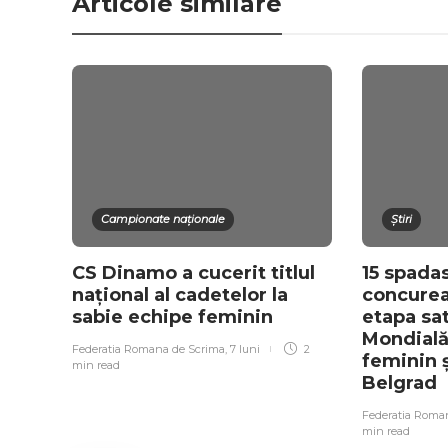
Articole similare
Campionate naționale
Știri
CS Dinamo a cucerit titlul
15 spada
național al cadetelor la
concurea
sabie echipe feminin
etapa sa
Mondială
Federatia Romana de Scrima
,
7 luni
2
feminin ș
min
read
Belgrad
Federatia Roma
min
read