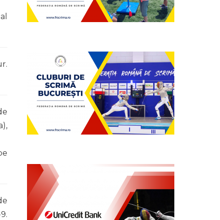
al
r.
de
),
pe
de
9.