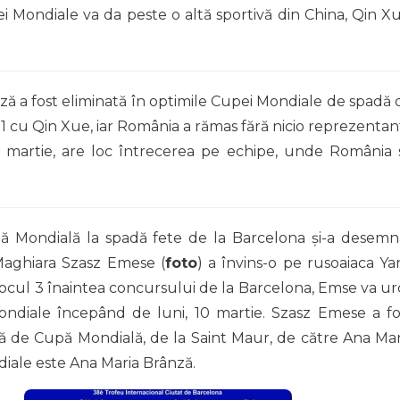
i Mondiale va da peste o altă sportivă din China, Qin Xu
ă a fost eliminată în optimile Cupei Mondiale de spadă 
11 cu Qin Xue, iar România a rămas fără nicio reprezentan
9 martie, are loc întrecerea pe echipe, unde România 
 Mondială la spadă fete de la Barcelona şi-a desemn
 Maghiara Szasz Emese (
foto
) a învins-o pe rusoaiaca Ya
 Locul 3 înaintea concursului de la Barcelona, Emse va ur
ndiale începând de luni, 10 martie. Szasz Emese a fo
pă de Cupă Mondială, de la Saint Maur, de către Ana Mar
diale este Ana Maria Brânză.