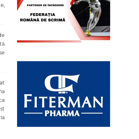
e,
de
tă
se
at
na
ca
st
ia