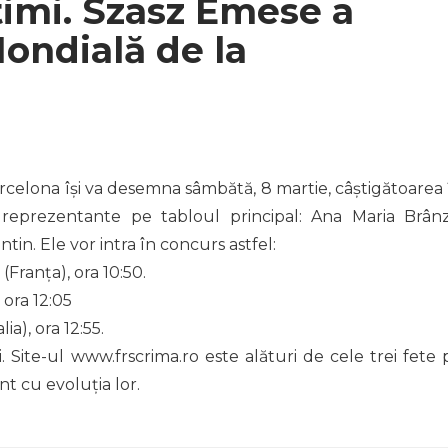
timi. Szasz Emese a
ondială de la
rcelona îşi va desemna sâmbătă, 8 martie, câştigătoarea 
 reprezentante pe tabloul principal: Ana Maria Brânz
in. Ele vor intra în concurs astfel:
Franța), ora 10:50.
ora 12:05
a), ora 12:55.
 Site-ul www.frscrima.ro este alături de cele trei fete 
ent cu evoluţia lor.