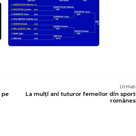
Urmat
I pe
La mulţi ani tuturor femeilor din sport
românes