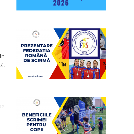
în
ă,
pe