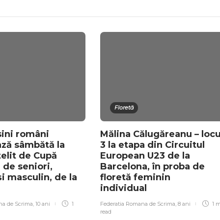
Floretă
sini români
Mălina Călugăreanu – locu
ză sâmbătă la
3 la etapa din Circuitul
telit de Cupă
European U23 de la
 de seniori,
Barcelona, în proba de
i masculin, de la
floretă feminin
individual
na de Scrima
,
10 ani
1
Federatia Romana de Scrima
,
8 ani
1 
read