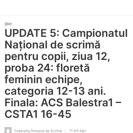
Știri
UPDATE 5: Campionatul
Național de scrimă
pentru copii, ziua 12,
proba 24: floretă
feminin echipe,
categoria 12-13 ani.
Finala: ACS Balestra1 –
CSTA1 16-45
11 ani ago
Federatia Romana de Scrima