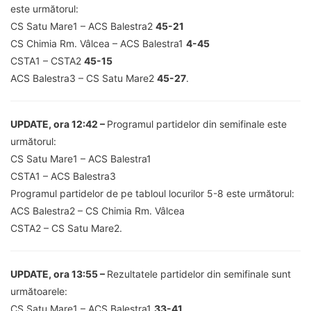
este următorul:
CS Satu Mare1 – ACS Balestra2
45-21
CS Chimia Rm. Vâlcea – ACS Balestra1
4-45
CSTA1 – CSTA2
45-15
ACS Balestra3 – CS Satu Mare2
45-27
.
UPDATE, ora 12:42 –
Programul partidelor din semifinale este
următorul:
CS Satu Mare1 – ACS Balestra1
CSTA1 – ACS Balestra3
Programul partidelor de pe tabloul locurilor 5-8 este următorul:
ACS Balestra2 – CS Chimia Rm. Vâlcea
CSTA2 – CS Satu Mare2.
UPDATE, ora 13:55 –
Rezultatele partidelor din semifinale sunt
următoarele:
CS Satu Mare1 – ACS Balestra1
33-41