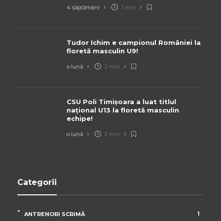
4 săptămâni
1 min
Tudor Ichim e campionul României la
floretă masculin U9!
o lună
2 min
CSU Poli Timișoara a luat titlul
național U13 la floretă masculin
echipe!
o lună
2 min
Categorii
1
ANTRENORI SCRIMĂ