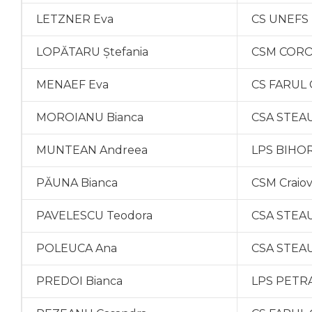
LETZNER Eva
CS UNEFS 
LOPĂTARU Ștefania
CSM CORO
MENAEF Eva
CS FARUL 
MOROIANU Bianca
CSA STEAU
MUNTEAN Andreea
LPS BIHO
PĂUNA Bianca
CSM Craio
PAVELESCU Teodora
CSA STEAU
POLEUCA Ana
CSA STEAU
PREDOI Bianca
LPS PETRA