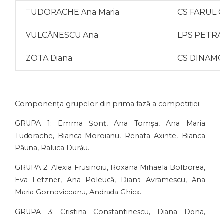
TUDORACHE Ana Maria
CS FARUL 
VULCĂNESCU Ana
LPS PETRA
ZOTA Diana
CS DINAMO
Componența grupelor din prima fază a competiției:
GRUPA 1: Emma Șonț, Ana Tomșa, Ana Maria
Tudorache, Bianca Moroianu, Renata Axinte, Bianca
Păuna, Raluca Durău.
GRUPA 2: Alexia Frusinoiu, Roxana Mihaela Bolborea,
Eva Letzner, Ana Poleucă, Diana Avramescu, Ana
Maria Gornoviceanu, Andrada Ghica.
GRUPA 3: Cristina Constantinescu, Diana Dona,