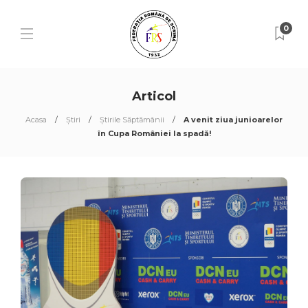
0
Articol
Acasa
Știri
Știrile Săptămânii
A venit ziua junioarelor
în Cupa României la spadă!