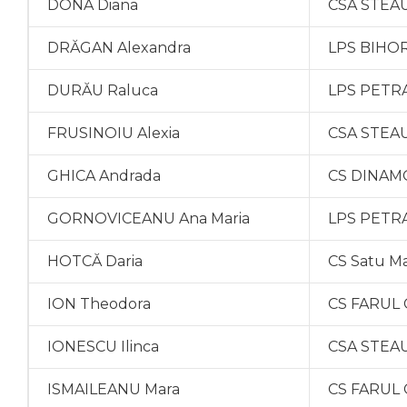
DONA Diana
CSA STEAU
DRĂGAN Alexandra
LPS BIHO
DURĂU Raluca
LPS PETRA
FRUSINOIU Alexia
CSA STEAU
GHICA Andrada
CS DINAMO
GORNOVICEANU Ana Maria
LPS PETRA
HOTCĂ Daria
CS Satu M
ION Theodora
CS FARUL 
IONESCU Ilinca
CSA STEAU
ISMAILEANU Mara
CS FARUL 