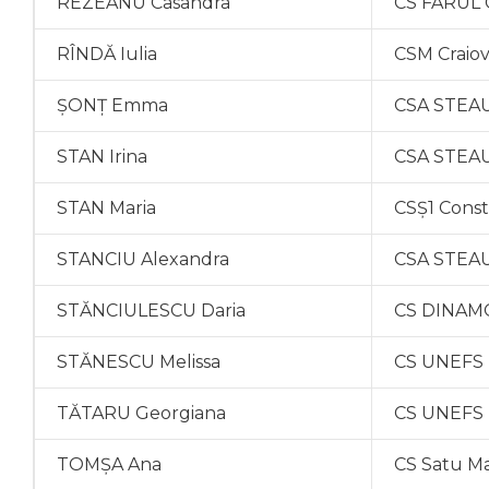
REZEANU Casandra
CS FARUL 
RÎNDĂ Iulia
CSM Craio
ȘONȚ Emma
CSA STEAU
STAN Irina
CSA STEAU
STAN Maria
CSȘ1 Cons
STANCIU Alexandra
CSA STEAU
STĂNCIULESCU Daria
CS DINAMO
STĂNESCU Melissa
CS UNEFS 
TĂTARU Georgiana
CS UNEFS 
TOMȘA Ana
CS Satu M