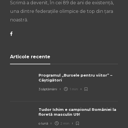
Scrimă a devenit, în cei 89 de ani de existență,
una dintre federațiile olimpice de top din țara
noastră.
Articole recente
Programul „Bursele pentru viitor” –
Câștigători
3 săptămâni
1 min
Tudor Ichim e campionul României la
floretă masculin U9!
o lună
2 min