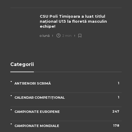
CSU Poli Timișoara a luat titlul
național U13 la floretă masculin
echipe!
o lună
2 min
Categorii
1
ANTRENORI SCRIMĂ
1
CALENDAR COMPETIȚIONAL
247
CAMPIONATE EUROPENE
178
CAMPIONATE MONDIALE