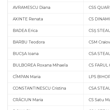
AVRAMESCU Diana
CSS QUAR
AXINTE Renata
CS DINAMO
BADEA Erica
CSȘ STEAU
BARBU Teodora
CSM Craio
BUCȘA Ioana
CSA STEAU
BULBOREA Roxana Mihaela
CS FARUL 
CÎMPAN Maria
LPS BIHO
CONSTANTINESCU Cristina
CSA STEAU
CRĂCIUN Maria
CS Satu M