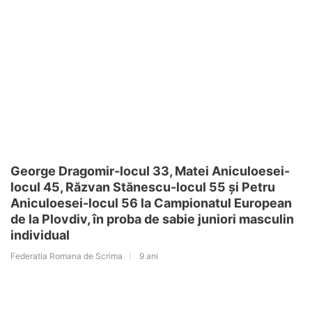
George Dragomir-locul 33, Matei Aniculoesei-
locul 45, Răzvan Stănescu-locul 55 și Petru
Aniculoesei-locul 56 la Campionatul European
de la Plovdiv, în proba de sabie juniori masculin
individual
Federatia Romana de Scrima
9 ani