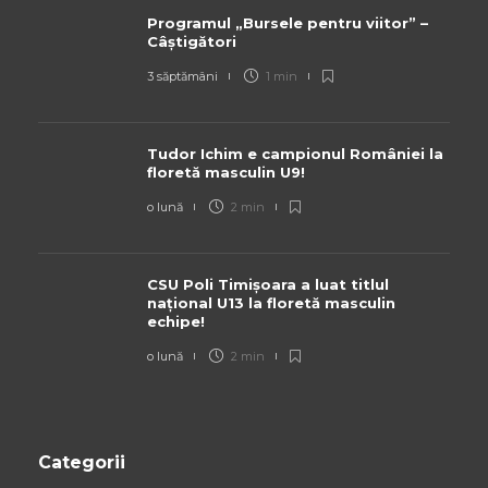
Programul „Bursele pentru viitor” –
Câștigători
3 săptămâni
1 min
Tudor Ichim e campionul României la
floretă masculin U9!
o lună
2 min
CSU Poli Timișoara a luat titlul
național U13 la floretă masculin
echipe!
o lună
2 min
Categorii