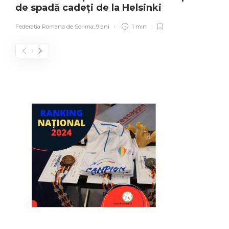
de spadă cadeți de la Helsinki
Federatia Romana de Scrima
,
9 ani
1 min