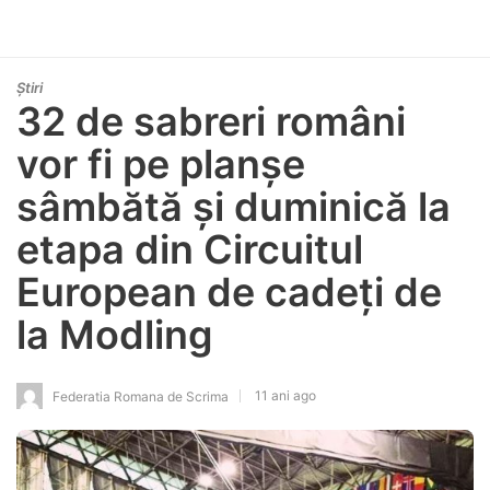
Știri
32 de sabreri români
vor fi pe planșe
sâmbătă și duminică la
etapa din Circuitul
European de cadeți de
la Modling
11 ani ago
Federatia Romana de Scrima