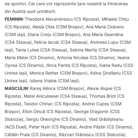
de sportivi. Cei care vor reprezenta țara noastră la întrecerea
din Austria sunt următorii:
FEMININ:
Theodora Alexandrescu (CS Riposta), Mihaela Chițu
(CS Riposta), Alesia Cîda (CSM Brașov), Ana Maria Ciobanu
(CSM Iași), Diana Crețu (CSM Brașov), Ana Maria Geamăna
(CSA Steaua), Felicia Iacob (CSA Steaua), Andreea Lupu (CSM
Iași), Tania Lutea (CSA Steaua), Sabina Martiș (CSA Steaua),
Maria Matei (CS Dinamo), Antonia Nicolae (CS Dinamo), Ileana
Oprea (CS Dinamo), Ilinca Pantiș (CS Riposta), Ioana Radu (CSS
Unirea Iași), Monica Rether (CSM Brașov), Adina Șindilariu (CSS
Unirea Iași), Iuliana Vrabie (CSM Iași);
MASCULIN:
Rareș Ailinca (CSM Brașov), Alexie Alupei (CS
Riposta), Matei Aniculoesei (CSA Steaua), Thomas Briot (CS
Riposta), Teodor Chiriac (CS Riposta), Andrei Cupeș (CSM
Brașov), Elton Dincă (CS Riposta), George Dragomir (CSS
Slobozia), Sergiu Gheorghe (CS Dinamo), Vlad Grădișteanu
(ACS Duel), Peter Nyiri (CS Riposta), Andrei Păștin (CS Dinamo),
Cătălin Prala (CS Dinamo), Răzvan Stănescu (CSS Slobozia).