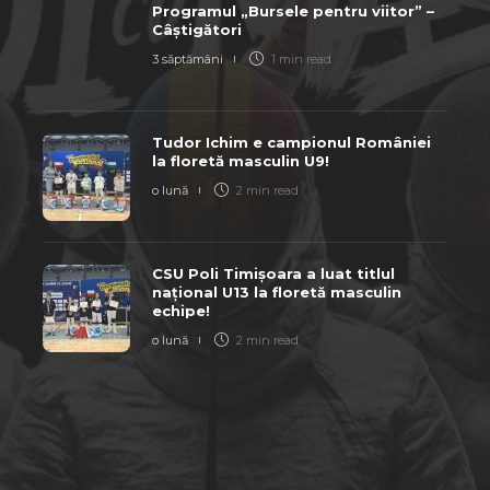
Programul „Bursele pentru viitor” –
Câștigători
3 săptămâni
1 min
read
Tudor Ichim e campionul României
la floretă masculin U9!
o lună
2 min
read
CSU Poli Timișoara a luat titlul
național U13 la floretă masculin
echipe!
o lună
2 min
read