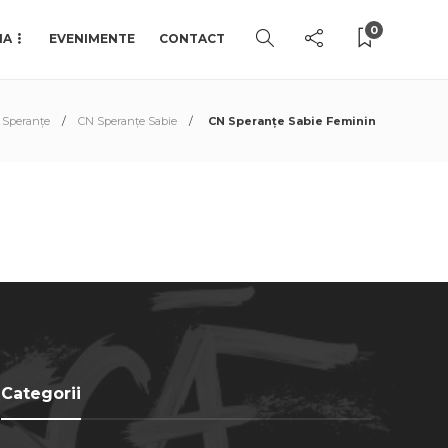
0
IA
EVENIMENTE
CONTACT
Speranțe
CN Speranţe Sabie
CN Speranţe Sabie Feminin
Categorii