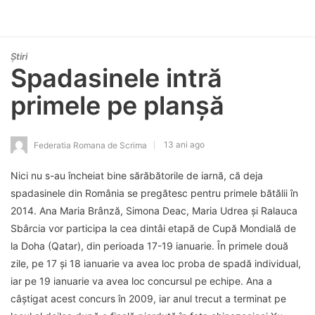
Știri
Spadasinele intră
primele pe planşă
13 ani ago
Federatia Romana de Scrima
Nici nu s-au încheiat bine sărăbătorile de iarnă, că deja
spadasinele din România se pregătesc pentru primele bătălii în
2014. Ana Maria Brânză, Simona Deac, Maria Udrea şi Ralauca
Sbârcia vor participa la cea dintâi etapă de Cupă Mondială de
la Doha (Qatar), din perioada 17-19 ianuarie. În primele două
zile, pe 17 şi 18 ianuarie va avea loc proba de spadă individual,
iar pe 19 ianuarie va avea loc concursul pe echipe. Ana a
câştigat acest concurs în 2009, iar anul trecut a terminat pe