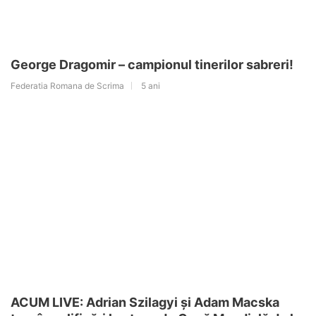
George Dragomir – campionul tinerilor sabreri!
Federatia Romana de Scrima
5 ani
ACUM LIVE: Adrian Szilagyi și Adam Macska