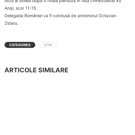
locul al doilea după o finală pierdută în faţa chinezoaicei Xu
Anqi, scor 11-15.
Delegaţia României va fi condusă de antrenorul Octavian
Zidaru.
CATEGORIES
ȘTIRI
ARTICOLE SIMILARE