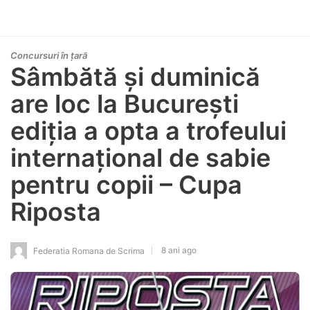
Concursuri în țară
Sâmbătă și duminică
are loc la București
ediția a opta a trofeului
internațional de sabie
pentru copii – Cupa
Riposta
8 ani ago
Federatia Romana de Scrima