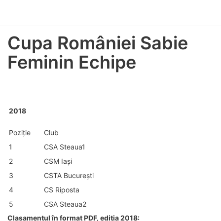
Cupa României Sabie
Feminin Echipe
2018
Poziție
Club
1
CSA Steaua1
2
CSM Iași
3
CSTA București
4
CS Riposta
5
CSA Steaua2
Clasamentul în format PDF, ediția 2018: