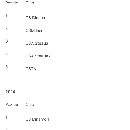
Poziție
Club
1
CS Dinamo
2
CSM Iași
3
CSA Steaua1
4
CSA Steaua2
5
CSTA
2014
Poziție
Club
1
CS Dinamo 1
2