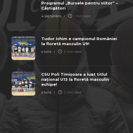
Programul „Bursele pentru viitor” –
Câștigători
4 săptămâni
1 min
read
Tudor Ichim e campionul României
la floretă masculin U9!
o lună
2 min
read
CSU Poli Timișoara a luat titlul
național U13 la floretă masculin
echipe!
o lună
2 min
read