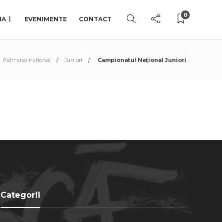
0
IA
EVENIMENTE
CONTACT
Palmares național
Juniori
Campionatul Național Juniori
Categorii