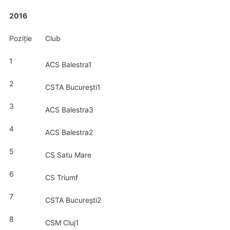
2016
Poziție
Club
1
ACS Balestra1
2
CSTA București1
3
ACS Balestra3
4
ACS Balestra2
5
CS Satu Mare
6
CS Triumf
7
CSTA București2
8
CSM Cluj1