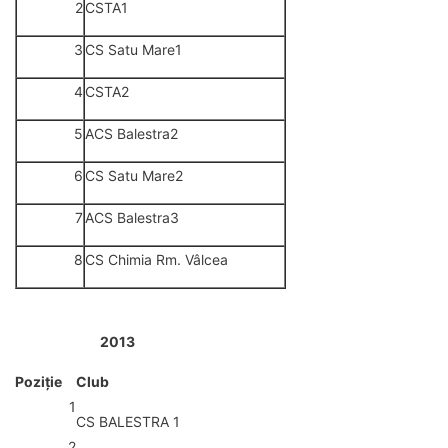
2
CSTA1
3
CS Satu Mare1
4
CSTA2
5
ACS Balestra2
6
CS Satu Mare2
7
ACS Balestra3
8
CS Chimia Rm. Vâlcea
2013
Poziţie
Club
1
CS BALESTRA 1
2