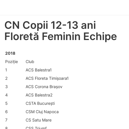
CN Copii 12-13 ani
Floretă Feminin Echipe
2018
Poziție
Club
1
ACS Balestra1
2
ACS Floreta Timișoara1
3
ACS Corona Brașov
4
ACS Balestra2
5
CSTA București
6
CSM Cluj Napoca
7
CS Satu Mare
8
CSS Triumf