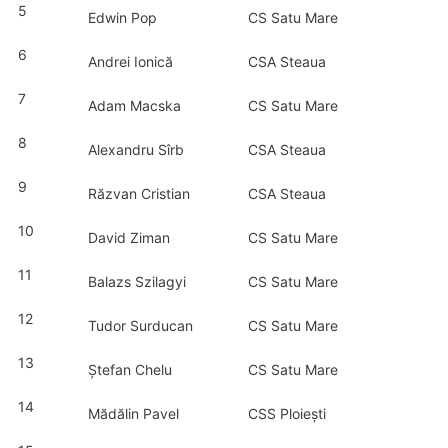
5
Edwin Pop
CS Satu Mare
6
Andrei Ionică
CSA Steaua
7
Adam Macska
CS Satu Mare
8
Alexandru Sîrb
CSA Steaua
9
Răzvan Cristian
CSA Steaua
10
David Ziman
CS Satu Mare
11
Balazs Szilagyi
CS Satu Mare
12
Tudor Surducan
CS Satu Mare
13
Ștefan Chelu
CS Satu Mare
14
Mădălin Pavel
CSS Ploiești