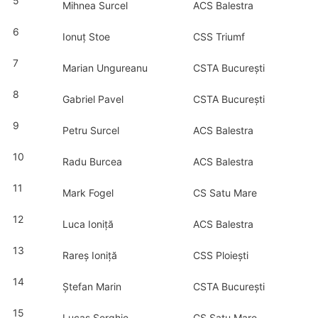
5
Mihnea Surcel
ACS Balestra
6
Ionuț Stoe
CSS Triumf
7
Marian Ungureanu
CSTA București
8
Gabriel Pavel
CSTA București
9
Petru Surcel
ACS Balestra
10
Radu Burcea
ACS Balestra
11
Mark Fogel
CS Satu Mare
12
Luca Ioniță
ACS Balestra
13
Rareș Ioniță
CSS Ploiești
14
Ștefan Marin
CSTA București
15
Lucas Serghie
CS Satu Mare