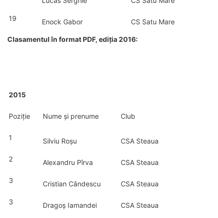
Lucas Serghie
CS Satu Mare
19
Enock Gabor
CS Satu Mare
Clasamentul în format PDF, ediția 2016:
2015
Poziție
Nume și prenume
Club
1
Silviu Roșu
CSA Steaua
2
Alexandru Pîrva
CSA Steaua
3
Cristian Cândescu
CSA Steaua
3
Dragoș Iamandei
CSA Steaua