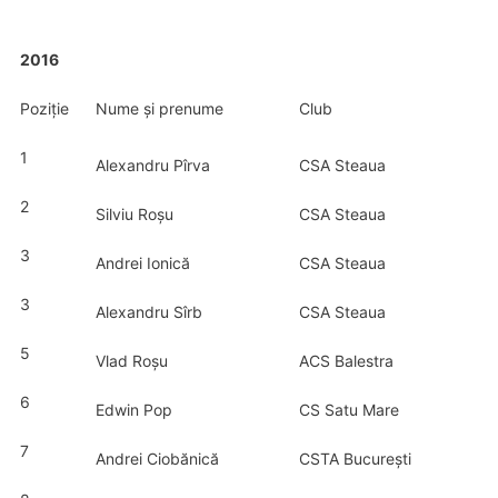
2016
Poziție
Nume și prenume
Club
1
Alexandru Pîrva
CSA Steaua
2
Silviu Roșu
CSA Steaua
3
Andrei Ionică
CSA Steaua
3
Alexandru Sîrb
CSA Steaua
5
Vlad Roșu
ACS Balestra
6
Edwin Pop
CS Satu Mare
7
Andrei Ciobănică
CSTA București