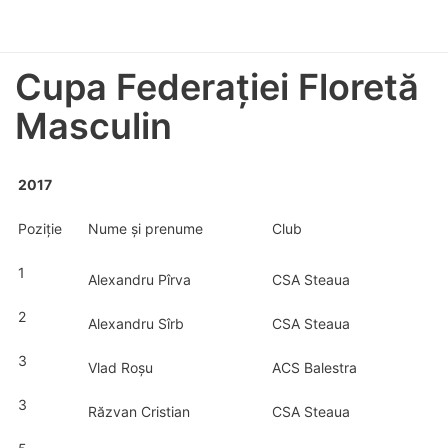
Cupa Federației Floretă
Masculin
2017
Poziție
Nume și prenume
Club
1
Alexandru Pîrva
CSA Steaua
2
Alexandru Sîrb
CSA Steaua
3
Vlad Roșu
ACS Balestra
3
Răzvan Cristian
CSA Steaua