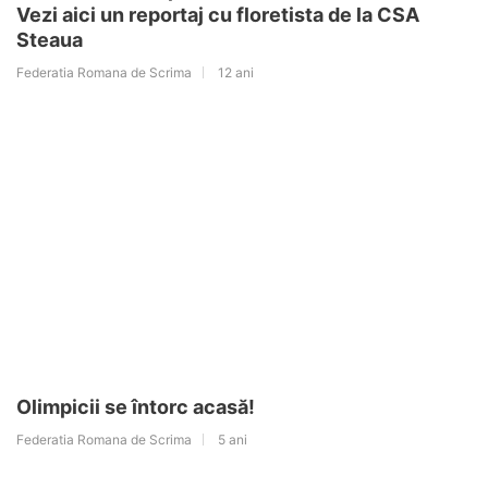
Vezi aici un reportaj cu floretista de la CSA
Steaua
Federatia Romana de Scrima
12 ani
Olimpicii se întorc acasă!
Federatia Romana de Scrima
5 ani