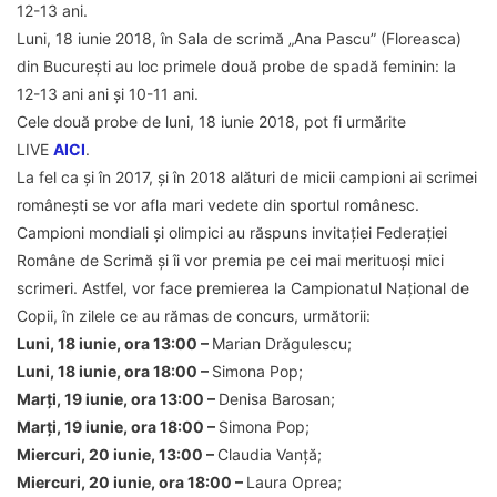
12-13 ani.
Luni, 18 iunie 2018, în Sala de scrimă „Ana Pascu” (Floreasca)
din București au loc primele două probe de spadă feminin: la
12-13 ani ani și 10-11 ani.
Cele două probe de luni, 18 iunie 2018, pot fi urmărite
LIVE
AICI
.
La fel ca și în 2017, și în 2018 alături de micii campioni ai scrimei
românești se vor afla mari vedete din sportul românesc.
Campioni mondiali și olimpici au răspuns invitației Federației
Române de Scrimă și îi vor premia pe cei mai merituoși mici
scrimeri. Astfel, vor face premierea la Campionatul Național de
Copii, în zilele ce au rămas de concurs, următorii:
Luni, 18 iunie, ora 13:00 –
Marian Drăgulescu;
Luni, 18 iunie, ora 18:00 –
Simona Pop;
Marți, 19 iunie, ora 13:00 –
Denisa Barosan;
Marți, 19 iunie, ora 18:00 –
Simona Pop;
Miercuri, 20 iunie, 13:00 –
Claudia Vanță;
Miercuri, 20 iunie, ora 18:00 –
Laura Oprea;