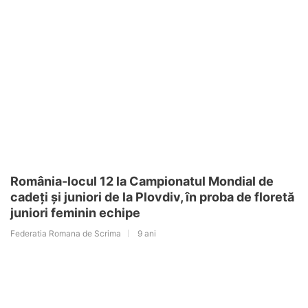
România-locul 12 la Campionatul Mondial de
cadeți și juniori de la Plovdiv, în proba de floretă
juniori feminin echipe
Federatia Romana de Scrima
9 ani