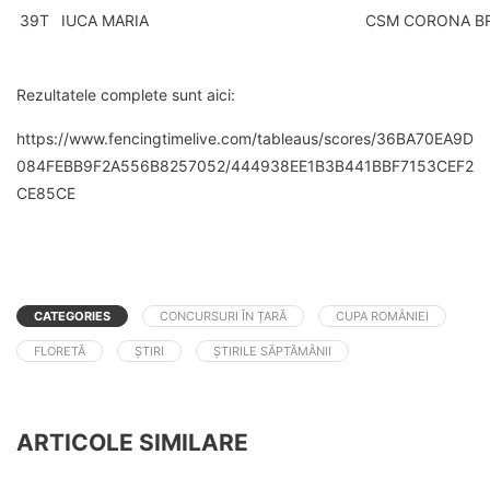
39T
IUCA MARIA
CSM CORONA B
Rezultatele complete sunt aici:
https://www.fencingtimelive.com/tableaus/scores/36BA70EA9D
084FEBB9F2A556B8257052/444938EE1B3B441BBF7153CEF2
CE85CE
CATEGORIES
CONCURSURI ÎN ȚARĂ
CUPA ROMÂNIEI
FLORETĂ
ȘTIRI
ȘTIRILE SĂPTĂMÂNII
ARTICOLE SIMILARE