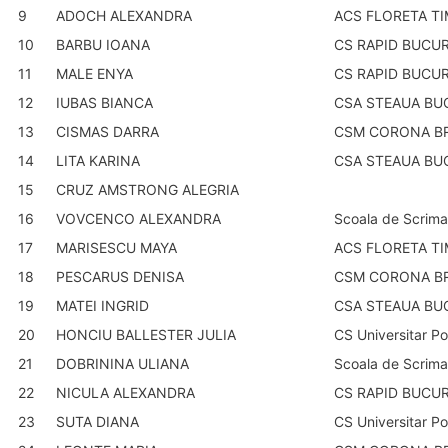
9
ADOCH ALEXANDRA
ACS FLORETA T
10
BARBU IOANA
CS RAPID BUCUR
11
MALE ENYA
CS RAPID BUCUR
12
IUBAS BIANCA
CSA STEAUA BU
13
CISMAS DARRA
CSM CORONA B
14
LITA KARINA
CSA STEAUA BU
15
CRUZ AMSTRONG ALEGRIA
16
VOVCENCO ALEXANDRA
Scoala de Scrima
17
MARISESCU MAYA
ACS FLORETA T
18
PESCARUS DENISA
CSM CORONA B
19
MATEI INGRID
CSA STEAUA BU
20
HONCIU BALLESTER JULIA
CS Universitar Po
21
DOBRININA ULIANA
Scoala de Scrima
22
NICULA ALEXANDRA
CS RAPID BUCUR
23
SUTA DIANA
CS Universitar Po