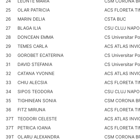
24
LEONTE MARIA
CSM CORONA B
25
OLAR PATRICIA
ACS FLORETA T
26
MARIN DELIA
CSTA BUC
27
BLAGA ILIA
CSU CLUJ NAP
28
DONCEAN EMMA
CS Universitar Po
29
TEMES CARLA
ACS ATLAS INVI
30
GOROBET ECATERINA
CS Universitar Po
31
DAVID STEFANIA
CS Universitar Po
32
CATANA YVONNE
ACS ATLAS INVI
33
CHIU ALECSIA
ACS FLORETA T
34
SIPOS TEODORA
CSU CLUJ NAP
35
TIGHINEAN SONIA
CSM CORONA B
36
FITZ MIRUNA
ACS FLORETA T
37T
TEODORI CELESTE
ACS ATLAS INVI
37T
PETRICA IOANA
ACS FLORETA T
39T
OLARU ALEXANDRA
CSM CORONA B