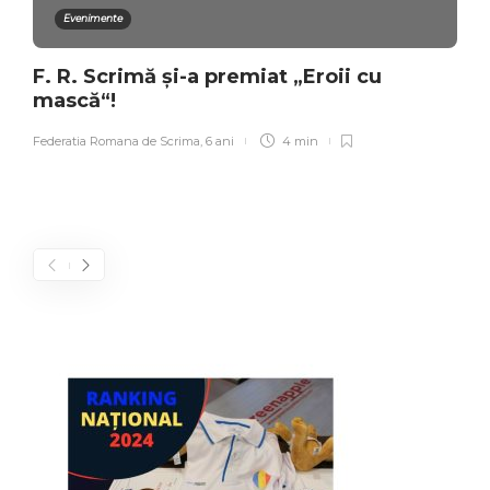
Evenimente
F. R. Scrimă și-a premiat „Eroii cu
mască“!
Federatia Romana de Scrima
,
6 ani
4 min