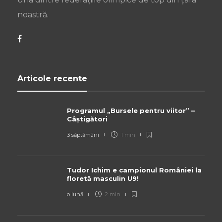
noastră.
Articole recente
Programul „Bursele pentru viitor” –
Câștigători
3 săptămâni
1 min
Tudor Ichim e campionul României la
floretă masculin U9!
o lună
2 min