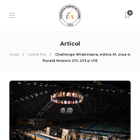
0
Articol
Acasa
Galerie foto
Challenge Wratislavia, ediția 41, ziua 4:
floretă feminin U11, U13 și U15