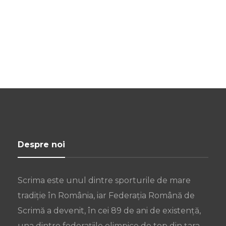
Despre noi
Scrima este unul dintre sporturile de mare
tradiție în România, iar Federația Română de
Scrimă a devenit, în cei 89 de ani de existență,
una dintre federațiile olimpice de top din țara