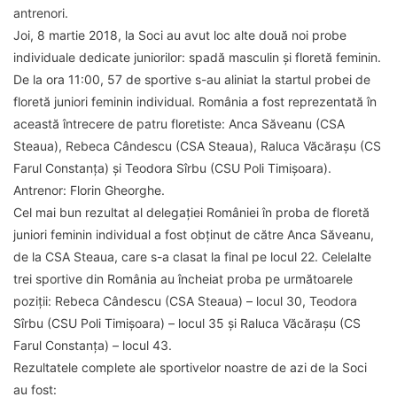
antrenori.
Joi, 8 martie 2018, la Soci au avut loc alte două noi probe
individuale dedicate juniorilor: spadă masculin și floretă feminin.
De la ora 11:00, 57 de sportive s-au aliniat la startul probei de
floretă juniori feminin individual. România a fost reprezentată în
această întrecere de patru floretiste: Anca Săveanu (CSA
Steaua), Rebeca Cândescu (CSA Steaua), Raluca Văcărașu (CS
Farul Constanța) și Teodora Sîrbu (CSU Poli Timișoara).
Antrenor: Florin Gheorghe.
Cel mai bun rezultat al delegației României în proba de floretă
juniori feminin individual a fost obținut de către Anca Săveanu,
de la CSA Steaua, care s-a clasat la final pe locul 22. Celelalte
trei sportive din România au încheiat proba pe următoarele
poziții: Rebeca Cândescu (CSA Steaua) – locul 30, Teodora
Sîrbu (CSU Poli Timișoara) – locul 35 și Raluca Văcărașu (CS
Farul Constanța) – locul 43.
Rezultatele complete ale sportivelor noastre de azi de la Soci
au fost: