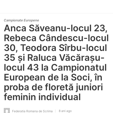
Campionate Europene
Anca Săveanu-locul 23,
Rebeca Cândescu-locul
30, Teodora Sîrbu-locul
35 și Raluca Văcărașu-
locul 43 la Campionatul
European de la Soci, în
proba de floretă juniori
feminin individual
8 ani ago
Federatia Romana de Scrima