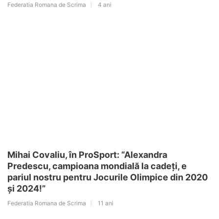
Federatia Romana de Scrima
4 ani
Mihai Covaliu, în ProSport: “Alexandra
Predescu, campioana mondială la cadeţi, e
pariul nostru pentru Jocurile Olimpice din 2020
şi 2024!”
Federatia Romana de Scrima
11 ani