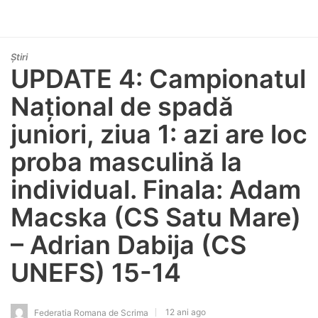
Știri
UPDATE 4: Campionatul
Național de spadă
juniori, ziua 1: azi are loc
proba masculină la
individual. Finala: Adam
Macska (CS Satu Mare)
– Adrian Dabija (CS
UNEFS) 15-14
12 ani ago
Federatia Romana de Scrima