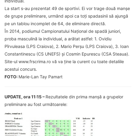
individual.
La start s-au prezentat 49 de sportivi. Ei vor trage două manșe
de grupe preliminare, urmând apoi ca toți spadasinii să ajungă
pe un tablou incomplet de 64, de eliminare directă.
În 2014, podiumul Campionatului Național de spadă juniori,
proba masculină la individual, a arătat astfel: 1. Ovidiu
Pîrvuleasa (LPS Craiova), 2. Mario Perșu (LPS Craiova), 3. Ioan
Constantinescu (CS UNEFS) și Cosmin Epurescu (CSA Steaua).
Site-ul www.frscrima.ro vă va ține la curent cu toate detaliile
acestui concurs.
FOTO:
Marie-Lan Tay Pamart
UPDATE, ora 11:15 –
Rezultatele din prima manșă a grupelor
preliminare au fost următoarele: