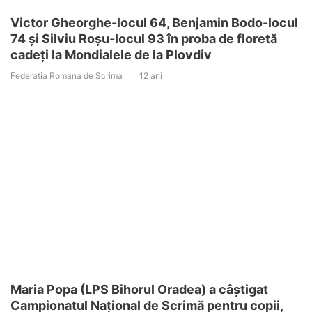
Victor Gheorghe-locul 64, Benjamin Bodo-locul
74 și Silviu Roșu-locul 93 în proba de floretă
cadeți la Mondialele de la Plovdiv
Federatia Romana de Scrima
12 ani
Maria Popa (LPS Bihorul Oradea) a câștigat
Campionatul Național de Scrimă pentru copii,