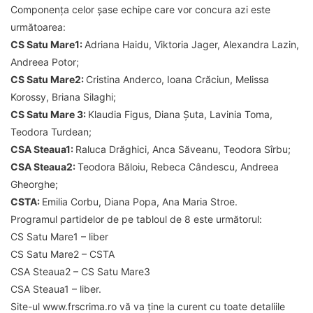
Componența celor șase echipe care vor concura azi este
următoarea:
CS Satu Mare1:
Adriana Haidu, Viktoria Jager, Alexandra Lazin,
Andreea Potor;
CS Satu Mare2:
Cristina Anderco, Ioana Crăciun, Melissa
Korossy, Briana Silaghi;
CS Satu Mare 3:
Klaudia Figus, Diana Șuta, Lavinia Toma,
Teodora Turdean;
CSA Steaua1:
Raluca Drăghici, Anca Săveanu, Teodora Sîrbu;
CSA Steaua2:
Teodora Băloiu, Rebeca Cândescu, Andreea
Gheorghe;
CSTA:
Emilia Corbu, Diana Popa, Ana Maria Stroe.
Programul partidelor de pe tabloul de 8 este următorul:
CS Satu Mare1 – liber
CS Satu Mare2 – CSTA
CSA Steaua2 – CS Satu Mare3
CSA Steaua1 – liber.
Site-ul www.frscrima.ro vă va ține la curent cu toate detaliile