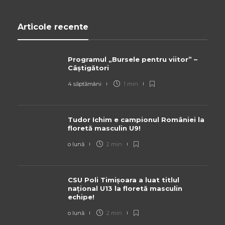
Articole recente
Programul „Bursele pentru viitor” –
Câștigători
4 săptămâni
1 min
Tudor Ichim e campionul României la
floretă masculin U9!
o lună
2 min
CSU Poli Timișoara a luat titlul
național U13 la floretă masculin
echipe!
o lună
2 min