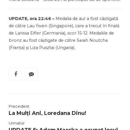
UPDATE, ora 22:46 –
Medalia de aur a fost câștigată
de către Lau Ywen (Singapore), care a trecut în finală
de Larissa Eifler (Germania), scor 15-12. Medaliile de
bronz au fost câștigate de către Sarah Noutcha
(Franța) și Liza Pusztai (Ungaria).
Precedent
La Mulți Ani, Loredana Dinu!
Urmator
UPDATE 5: Adam Macska a ocupat locul