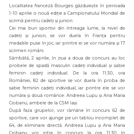
Localitatea franceză Bourges găzduiește în perioada
1-10 aprilie o nouă ediție a Campionatului Mondial de
scrimă pentru cadeți și juniori.
Cei mai bun sportivi din întreaga lume, la nivel de
cadeți și juniori, se vor duela în Franța pentru
medaliile puse în joc, iar printre ei se vor număra și 17
scrimeri români.
Sâmbătă, 2 aprilie, în ziua a doua de concurs au loc
probele de spadă masculin cadeți individual și sabie
feminin cadeți individual. De la ora 11:30, ora
României, 82 de sportive se vor duela în proba de
sabie feminin cadeți individual, iar printre ele se vor
număra și două românce: Andreea Lupu și Ana Maria
Ciobanu, ambele de la CSM Iași.
După faza grupelor, vor rămâne în concurs 62 de
sportive, care vor ajunge pe un tablou incomplet de
64, de eliminare directă. Andreea Lupu și Ana Maria
Ciobanu vor intra în concurs la ora 11:30 în