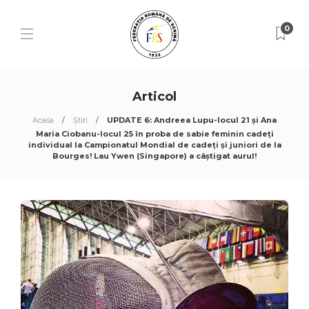
0
Articol
Acasa
Știri
UPDATE 6: Andreea Lupu-locul 21 și Ana
Maria Ciobanu-locul 25 în proba de sabie feminin cadeți
individual la Campionatul Mondial de cadeți și juniori de la
Bourges! Lau Ywen (Singapore) a câștigat aurul!