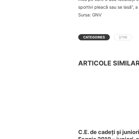
sportivi pleacă sau se lasă”, 
Sursa: GNV
CATEGORIES
ȘTIRI
ARTICOLE SIMILA
C.E. de cadeți și juniori