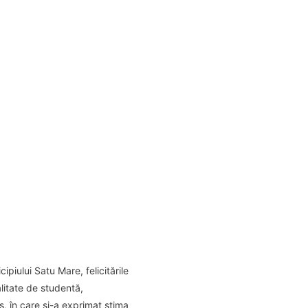
piului Satu Mare, felicitările
alitate de studentă,
s, în care și-a exprimat stima