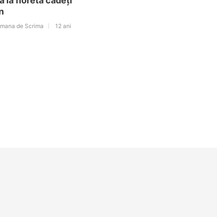
ă la floretă cadeți
n
omana de Scrima
12 ani