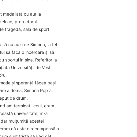
t medaliată cu aur la
delean, prorectorul
 de fragedă, sala de sport
 să nu auzi de Simona, la fel
tul să facă o încercare și să
 sportul în sine. Referitor la
iata Universității de Vest
oru.
moție și speranță făcea pași
rivire aidoma, Simona Pop a
nceput de drum.
când am terminat liceul, eram
această universitate, m-a
, dar mulțumită acestei
sideram că este o recompensă a
cum sunt tristă să văd câți