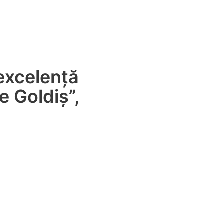
 excelență
e Goldiș”,