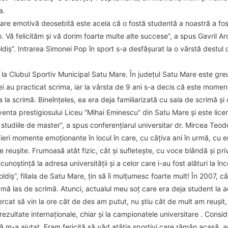
a.
tare emotivă deosebită este acela că o fostă studentă a noastră a fos
. Vă felicităm și vă dorim foarte multe alte succese”, a spus Gavril Ar
oldiș”. Intrarea Simonei Pop în sport s-a desfășurat la o vârstă destul
la Clubul Sportiv Municipal Satu Mare. În județul Satu Mare este greu
ii ei au practicat scrima, iar la vârsta de 9 ani s-a decis că este momen
 scrimă. Bineînțeles, ea era deja familiarizată cu sala de scrimă și cu
enta prestigiosului Liceu ”Mihai Eminescu” din Satu Mare și este licenț
 studiile de master”, a spus conferențiarul universitar dr. Mircea Teod
eri momente emoționante în locul în care, cu câțiva ani în urmă, cu e
de reușite. Frumoasă atât fizic, cât și sufletește, cu voce blândă și p
unoștință la adresa universității și a celor care i-au fost alături la î
Goldiș”, filiala de Satu Mare, țin să îi mulțumesc foarte mult! În 2007, 
ă mă las de scrimă. Atunci, actualul meu soț care era deja student la 
rcat să vin la ore cât de des am putut, nu știu cât de mult am reușit
rezultate internaționale, chiar și la campionatele universitare . Con
ă m-a ajutat. Eram fericită să văd atâția sportivi care rămân acasă, a