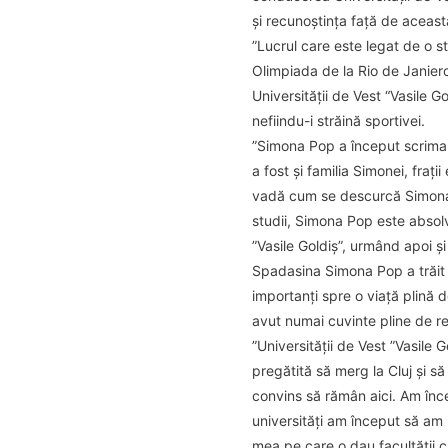
și recunoștința față de aceast
”Lucrul care este legat de o s
Olimpiada de la Rio de Janiero
Universității de Vest “Vasile G
nefiindu-i străină sportivei.
”Simona Pop a început scrima 
a fost și familia Simonei, fraț
vadă cum se descurcă Simona la
studii, Simona Pop este absolv
”Vasile Goldiș”, urmând apoi și
Spadasina Simona Pop a trăit i
importanți spre o viață plină 
avut numai cuvinte pline de rec
”Universității de Vest ”Vasile 
pregătită să merg la Cluj și s
convins să rămân aici. Am înce
universități am început să am 
mea pe care o dau facultății c