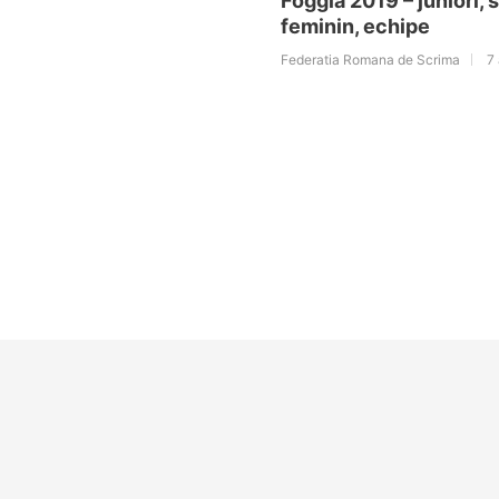
Foggia 2019 – juniori, 
feminin, echipe
Federatia Romana de Scrima
7 