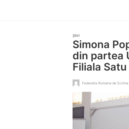
Știri
Simona Pop 
din partea 
Filiala Sat
Federatia Romana de Scrima