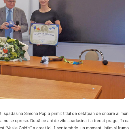
, spadasina Simona Pop a primit titlul de cetățean de onoare al munici
ia nu se opresc. După ce ani de zile spadasina i-a trecut pragul, în c
st ”Vasile Goldiș” a creat joi, 1 septembrie, un moment, intim și frumo