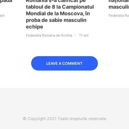
spadă
România s-a calificat pe
național
tabloul de 8 la Campionatul
masculi
Mondial de la Moscova, în
ani
Federatia R
proba de sabie masculin
echipe
Federatia Romana de Scrima
11 ani
LEAVE A COMMENT
© Copyright 2021 Toate drepturile rezervate